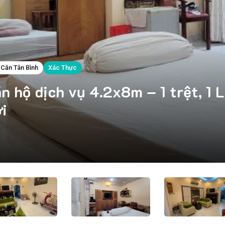
Căn Tân Bình
Xác Thực
 hộ dịch vụ 4.2x8m – 1 trệt, 1 
i