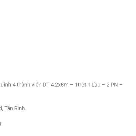
đình 4 thành viên DT 4.2x8m – 1trệt 1 Lầu – 2 PN –
, Tân Bình.
g