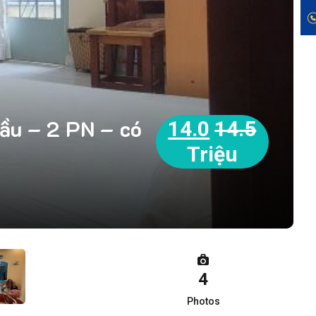
Lầu – 2 PN – có
14.0
14.5
Triệu
4
Photos