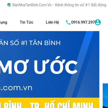
nh.Com.Vn - Kênh thông tin số #1 Bất động sản quận Tân Bình "N
Dụng
Tin Tức
Liên Hệ
0916.997.297