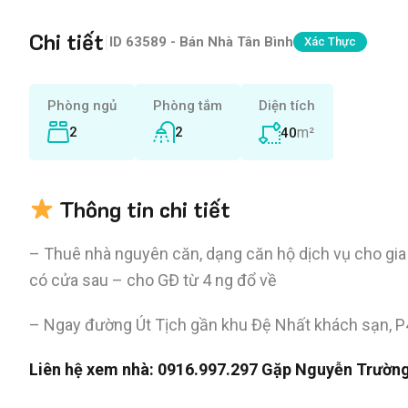
Chi tiết
|
ID
63589 - Bán Nhà Tân Bình
Xác Thực
Phòng ngủ
Phòng tắm
Diện tích
2
2
m²
40
Thông tin chi tiết
– Thuê nhà nguyên căn, dạng căn hộ dịch vụ cho gia 
có cửa sau – cho GĐ từ 4 ng đổ về
– Ngay đường Út Tịch gần khu Đệ Nhất khách sạn, P4
Liên hệ xem nhà:
0916.997.297
Gặp Nguyễn Trườn