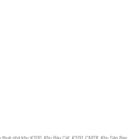
ho thuê nhà khu K300, Khu Bàu Cát, K200, CMT8, Khu Sân Bay