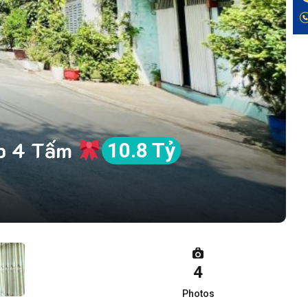
p 4 Tấm
10.8 Tỷ
4
Photos