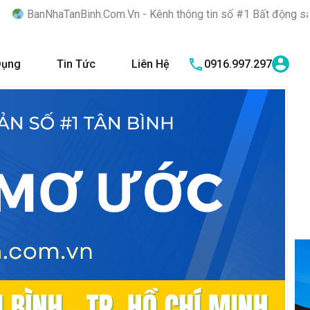
Com.Vn - Kênh thông tin số #1 Bất động sản quận Tân Bình "Nơi 
Dụng
Tin Tức
Liên Hệ
0916.997.297