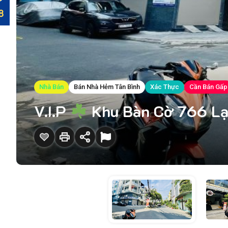
Nhà Bán
Bán Nhà Hẻm Tân Bình
Xác Thực
Cần Bán Gấp
V.I.P
Khu Bàn Cờ 766 Lạ