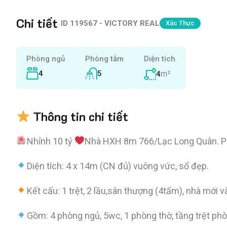
Chi tiết
|
ID
119567 - VICTORY REAL
Xác Thực
Phòng ngủ
Phòng tắm
Diện tích
4
5
m²
4
Thông tin chi tiết
Nhỉnh 10 tỷ
Nhà HXH 8m 766/Lạc Long Quân. P9_
Diện tích: 4 x 14m (CN đủ) vuông vức, sổ đẹp.
Kết cấu: 1 trệt, 2 lầu,sân thượng (4tấm), nhà mới v
Gồm: 4 phòng ngủ, 5wc, 1 phòng thờ, tầng trệt ph