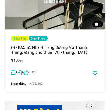
5
Nhà Bán
Xác Thực
(4×18.5m). Nhà 4 Tầng đường Võ Thành
Trang. Đang cho thuê 17tr/tháng. 11.9 tỷ
11.9
Tỷ
m²
4
4
75
Ngày đăng:
14/06/2024