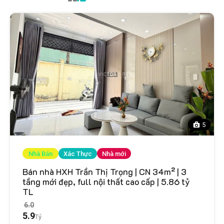
5
Nhà Bán
Xác Thực
Nhà mới
Bán nhà HXH Trần Thị Trọng | CN 34m² | 3
tầng mới đẹp, full nội thất cao cấp | 5.86 tỷ
TL
6.0
5.9
Tỷ