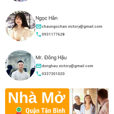
Ngọc Hân
chaungochan.victory@gmail.com
0931177628
Mr. Đông Hậu
donghau.victory@gmail.com
0337301020