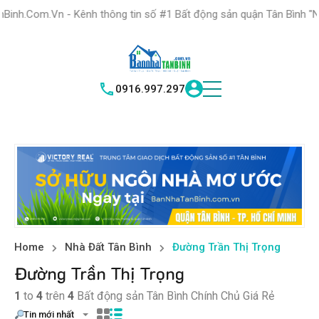
HỆ THỐNG TRUNG
TÂM GIAO DỊCH BĐS TỐT NHẤT QUẬN
ênh thông tin số #1 Bất động sản quận Tân Bình "Nơi bạn tìm kiếm 
TÌM HIỂ
|
TÂN BÌNH
VICTORY REAL
0916.997.297
Home
Nhà Đất Tân Bình
Đường Trần Thị Trọng
Đường Trần Thị Trọng
1
to
4
trên
4
Bất động sản Tân Bình Chính Chủ Giá Rẻ
Tin mới nhất