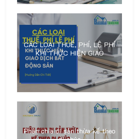
CÁC LOẠI THUẾ, PHÍ, LỆ PHÍ
KHI THỰC HIỆN GIAO
Linh Khánh
Phân chia di sản thừa kế theo