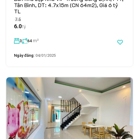
Tân Bình, DT: 4.7x15m (CN 64m2), Giá 6 tỷ
TL
7.5
6.0
Tỷ
m²
3
64
Ngày đăng:
04/01/2025