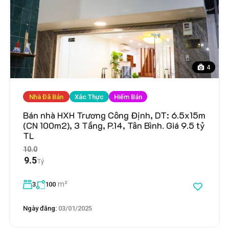
4
Nhà Đã Bán
Xác Thực
Hiếm Bán
Bán nhà HXH Trương Công Định, DT: 6.5x15m
(CN 100m2), 3 Tầng, P.14, Tân Bình. Giá 9.5 tỷ
TL
10.0
9.5
Tỷ
m²
3
100
Ngày đăng:
03/01/2025