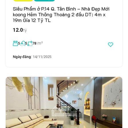
Siêu Phẩm ở P.14 Q. Tân Bình – Nhà Đẹp Mới
koong Hẻm Thông Thoáng 2 đầu DT: 4m x
19m Gía 12 Tỷ TL
12.0
Tỷ
m²
5
5
78
Ngày đăng:
14/11/2025