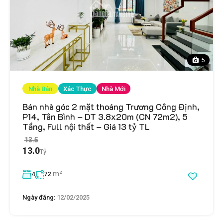
5
Nhà Bán
Xác Thực
Nhà Mới
Bán nhà góc 2 mặt thoáng Trương Công Định,
P14, Tân Bình – DT 3.8x20m (CN 72m2), 5
Tầng, Full nội thất – Giá 13 tỷ TL
13.5
13.0
Tỷ
m²
4
72
Ngày đăng:
12/02/2025