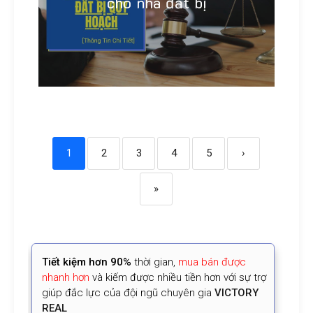
cho nhà đất bị
Linh Khánh
1
2
3
4
5
›
»
Tiết kiệm
hơn 90%
thời gian
,
mua bán được
nhanh hơn
và kiếm được nhiều tiền hơn với sự trợ
giúp đắc lực của đội ngũ chuyên gia
VICTORY
REAL