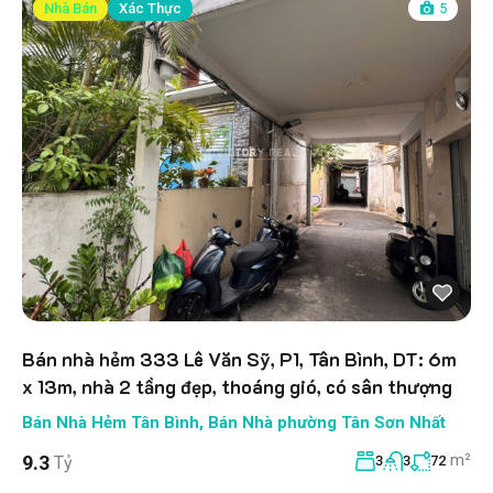
Nhà Bán
Xác Thực
5
Bán nhà hẻm 333 Lê Văn Sỹ, P1, Tân Bình, DT: 6m
x 13m, nhà 2 tầng đẹp, thoáng gió, có sân thượng
Bán Nhà Hẻm Tân Bình
,
Bán Nhà phường Tân Sơn Nhất
m²
9.3
Tỷ
3
3
72