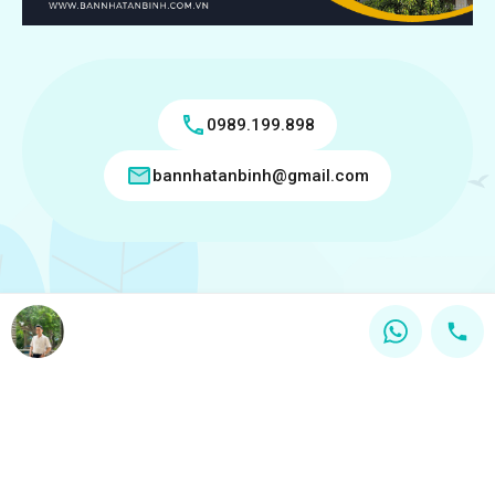
0989.199.898
bannhatanbinh@gmail.com
Copyright © 2018 - 2026 Bán nhà tân bình Ghi rõ nguồn
"Bannhatanbinh.com.vn" khi phát hành lại thông tin từ website
này.
Designed by
VICTORY REAL