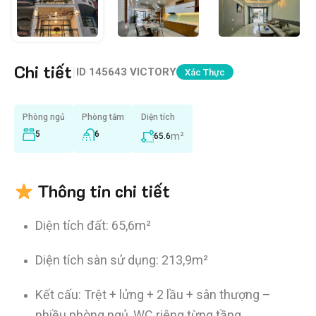
Chi tiết
|
ID
145643 VICTORY
Xác Thực
Phòng ngủ
Phòng tắm
Diện tích
5
6
m²
65.6
Thông tin chi tiết
Diện tích đất: 65,6m²
Diện tích sàn sử dụng: 213,9m²
Kết cấu: Trệt + lửng + 2 lầu + sân thượng –
nhiều phòng ngủ, WC riêng từng tầng