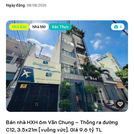
Ngày đăng:
08/08/2026
Nhà Bán
Nhà Mở
Xác Thực
4
Bán nhà HXH 6m Văn Chung – Thông ra đường
C12, 3.5x21m [vuông vức]. Giá 9.6 tỷ TL