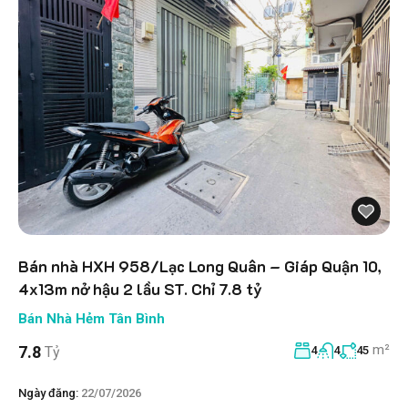
Bán nhà HXH 958/Lạc Long Quân – Giáp Quận 10,
4x13m nở hậu 2 lầu ST. Chỉ 7.8 tỷ
Bán Nhà Hẻm Tân Bình
m²
7.8
Tỷ
4
4
45
Ngày đăng:
22/07/2026