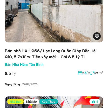
Bán nhà HXH 958/ Lạc Long Quân Giáp Bắc Hải
Q10, 5.7x12m. Tiện xây mới – Chỉ 8.5 tỷ TL
Bán Nhà Hẻm Tân Bình
m²
8.5
Tỷ
2
2
69
Ngày đăng:
05/08/2026
Nhà Bán
Nhà Mở
Xác Thực
5