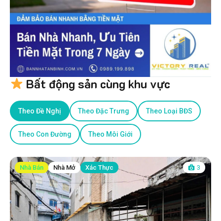
Bất động sản cùng khu vực
Theo Đề Nghị
Theo Đặc Trưng
Theo Loại BĐS
Theo Con Đường
Theo Môi Giới
Nhà Bán
Nhà Mở
Xác Thực
3