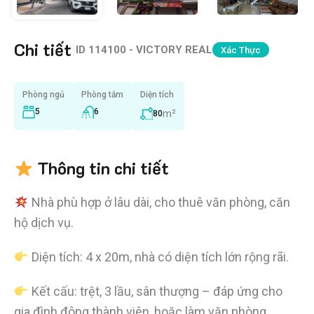
Chi tiết
|
ID
114100 - VICTORY REAL
Xác Thực
Phòng ngủ
Phòng tắm
Diện tích
5
6
m²
80
Thông tin chi tiết
Nhà phù hợp ở lâu dài, cho thuê văn phòng, căn
hộ dịch vụ.
Diện tích: 4 x 20m, nhà có diện tích lớn rộng rãi.
Kết cấu: trệt, 3 lầu, sân thượng – đáp ứng cho
gia đình đông thành viên, hoặc làm văn phòng