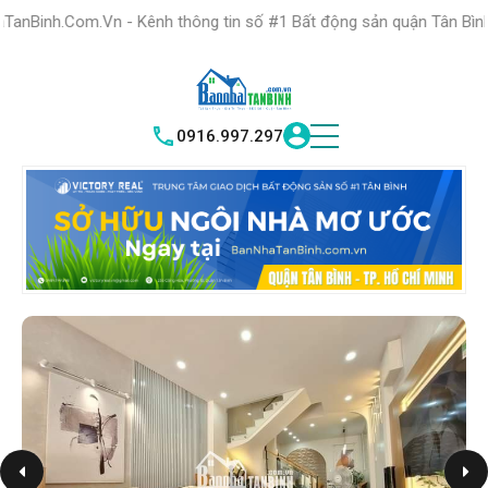
HỆ THỐNG TRUNG
TÂM GIAO DỊCH BĐS TỐT NHẤT QUẬN
- Kênh thông tin số #1 Bất động sản quận Tân Bình "Nơi bạn tìm ki
TÌM HIỂU NGAY
|
TÂN BÌNH
VICTORY REAL
0916.997.297