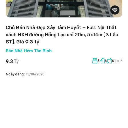
Chủ Bán Nhà Đẹp Xây Tâm Huyết – Full Nội Thất
cách HXH đường Hồng Lạc chỉ 20m, 5x14m [3 Lầu
ST]. Giá 9.3 tỷ
Bán Nhà Hẻm Tân Bình
m²
9.3
Tỷ
5
6
61
Ngày đăng:
13/06/2026