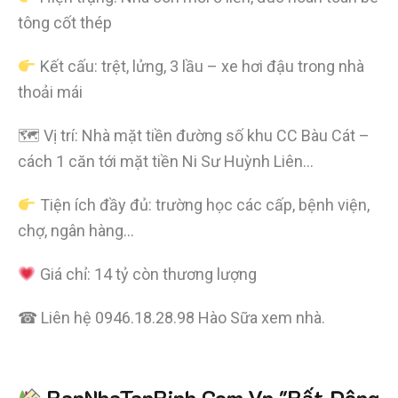
tông cốt thép
Kết cấu: trệt, lửng, 3 lầu – xe hơi đậu trong nhà
thoải mái
🗺 Vị trí: Nhà mặt tiền đường số khu CC Bàu Cát –
cách 1 căn tới mặt tiền Ni Sư Huỳnh Liên…
Tiện ích đầy đủ: trường học các cấp, bệnh viện,
chợ, ngân hàng…
Giá chỉ: 14 tỷ còn thương lượng
☎ Liên hệ 0946.18.28.98 Hào Sữa xem nhà.
Tiết kiệm
BanNhaTanBinh.Com.Vn "Bất Động
hơn 90%
thời gian
,
mua bán được nhanh hơn