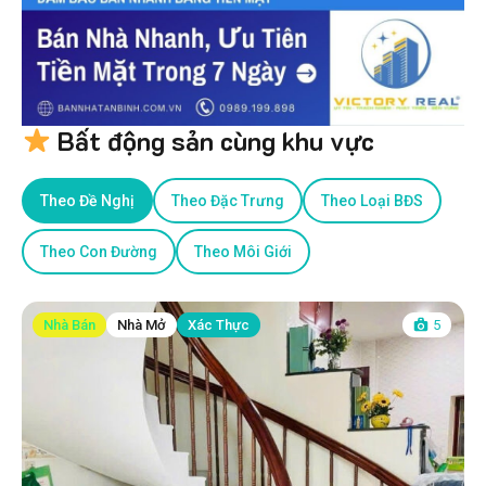
Bất động sản cùng khu vực
Theo Đề Nghị
Theo Đặc Trưng
Theo Loại BĐS
Theo Con Đường
Theo Môi Giới
Nhà Bán
Nhà Mở
Xác Thực
5