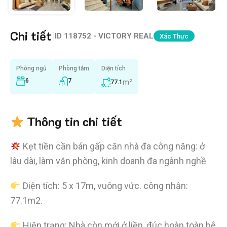
Chi tiết
|
ID
118752 - VICTORY REAL
Xác Thực
Phòng ngủ
Phòng tắm
Diện tích
6
7
m²
77.1
Thông tin chi tiết
Kẹt tiền cần bán gấp căn nhà đa công năng: ở
lâu dài, làm văn phòng, kinh doanh đa ngành nghề
Diện tích: 5 x 17m, vuông vức. công nhận:
77.1m2.
Hiện trạng: Nhà còn mới ở liền, đúc hoàn toàn bê