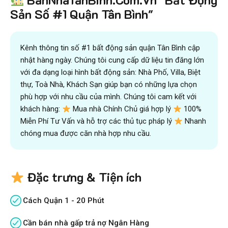
và kiếm được nhiều tiền hơn với sự trợ giúp đắc lực của
Sản Số #1 Quận Tân Bình"
đội ngũ chuyên gia
VICTORY REAL
Trên 10.500 Khách Hàng Đã Tìm Mua
Nhanh
Kênh thông tin số #1 bất động sản quận Tân Bình cập
nhật hàng ngày. Chúng tôi cung cấp dữ liệu tin đăng lớn
với đa dạng loại hình bất động sản: Nhà Phố, Villa, Biệt
thự, Toà Nhà, Khách Sạn giúp bạn có những lựa chọn
phù hợp với nhu cầu của mình. Chúng tôi cam kết với
khách hàng:
Mua nhà Chính Chủ giá hợp lý
100%
Miễn Phí Tư Vấn và hỗ trợ các thủ tục pháp lý
Nhanh
chóng mua được căn nhà hợp nhu cầu.
Đặc trưng & Tiện ích
Cách Quận 1 - 20 Phút
Cần bán nhà gấp trả nợ Ngân Hàng