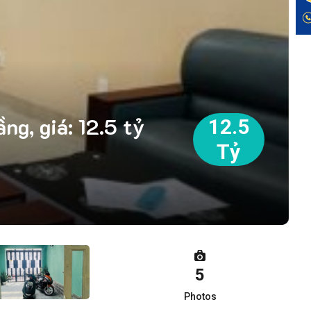
g, giá: 12.5 tỷ
12.5
Tỷ
5
Photos