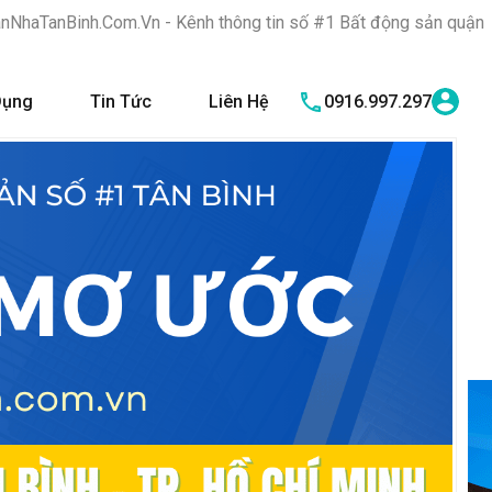
 - Kênh thông tin số #1 Bất động sản quận Tân Bình "Nơi bạn tì
Dụng
Tin Tức
Liên Hệ
0916.997.297