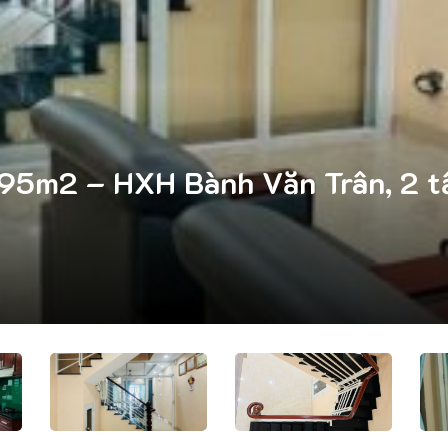
95m2 – HXH Bành Văn Trân, 2 tần