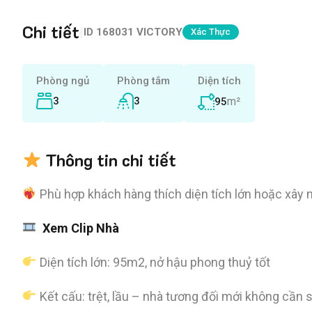
Chi tiết
|
ID
168031 VICTORY
Xác Thực
Phòng ngủ
Phòng tắm
Diện tích
3
3
m²
95
Thông tin chi tiết
Phù hợp khách hàng thích diện tích lớn hoặc xây m
Xem Clip Nhà
Diện tích lớn: 95m2, nở hậu phong thuỷ tốt
Kết cấu: trệt, lầu – nhà tương đối mới không cần 