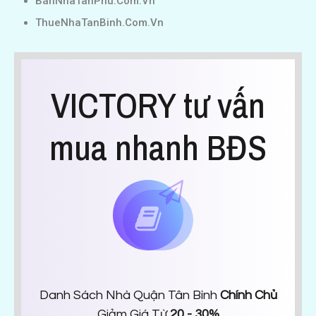
BanNhaTanPhu.Com.Vn
ThueNhaTanBinh.Com.Vn
VICTORY tư vấn
mua nhanh BĐS
Danh Sách Nhà Quận Tân Bình
Chính Chủ
Giảm Giá Từ
20 - 30%