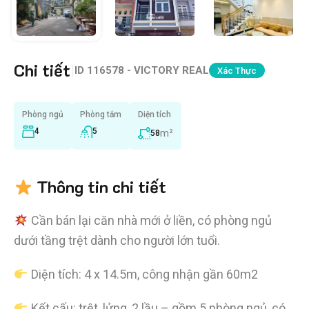
Chi tiết
|
ID
116578 - VICTORY REAL
Xác Thực
Phòng ngủ
Phòng tắm
Diện tích
4
5
m²
58
Thông tin chi tiết
Cần bán lại căn nhà mới ở liền, có phòng ngủ
dưới tầng trệt dành cho người lớn tuổi.
Diện tích: 4 x 14.5m, công nhận gần 60m2
Kết cấu: trệt, lửng, 2 lầu – gồm 5 phòng ngủ, có