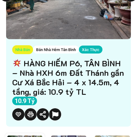
Nhà Bán
Bán Nhà Hẻm Tân Bình
Xác Thực
HÀNG HIẾM P6, TÂN BÌNH
– Nhà HXH 6m Đất Thánh gần
Cư Xá Bắc Hải – 4 x 14.5m, 4
tầng, giá: 10.9 tỷ TL
10.9 Tỷ