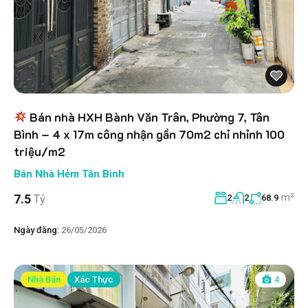
Bán nhà HXH Bành Văn Trân, Phường 7, Tân
Bình – 4 x 17m công nhận gần 70m2 chỉ nhỉnh 100
triệu/m2
Bán Nhà Hẻm Tân Bình
m²
7.5
Tỷ
2
2
68.9
Ngày đăng:
26/05/2026
Nhà Bán
Xác Thực
4