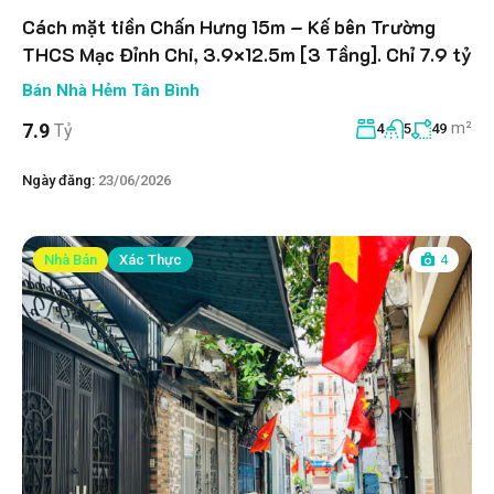
Cách mặt tiền Chấn Hưng 15m – Kế bên Trường
THCS Mạc Đỉnh Chi, 3.9×12.5m [3 Tầng]. Chỉ 7.9 tỷ
Bán Nhà Hẻm Tân Bình
m²
7.9
Tỷ
4
5
49
Ngày đăng:
23/06/2026
Nhà Bán
Xác Thực
4