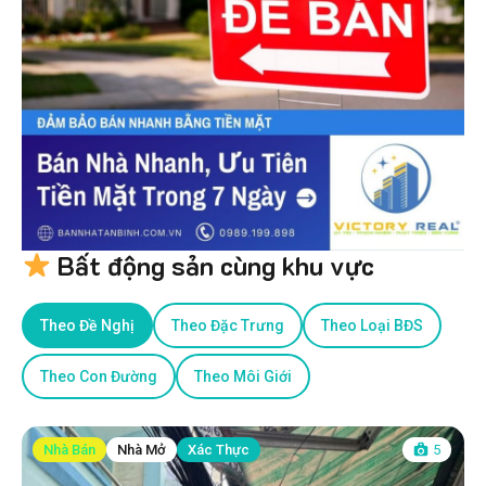
Bất động sản cùng khu vực
Theo Đề Nghị
Theo Đặc Trưng
Theo Loại BĐS
Theo Con Đường
Theo Môi Giới
Nhà Bán
Nhà Mở
Xác Thực
5