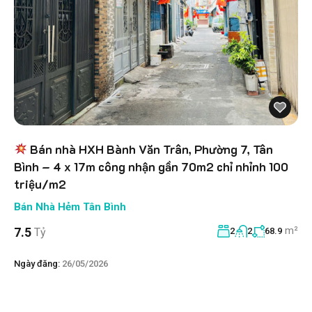
Bán nhà HXH Bành Văn Trân, Phường 7, Tân
Bình – 4 x 17m công nhận gần 70m2 chỉ nhỉnh 100
triệu/m2
Bán Nhà Hẻm Tân Bình
m²
7.5
Tỷ
2
2
68.9
Ngày đăng:
26/05/2026