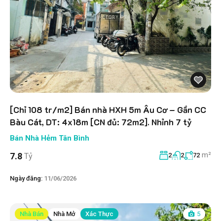
[Chỉ 108 tr/m2] Bán nhà HXH 5m Âu Cơ – Gần CC
Bàu Cát, DT: 4x18m [CN đủ: 72m2]. Nhỉnh 7 tỷ
Bán Nhà Hẻm Tân Bình
m²
7.8
Tỷ
2
2
72
Ngày đăng:
11/06/2026
Nhà Bán
Nhà Mở
Xác Thực
5