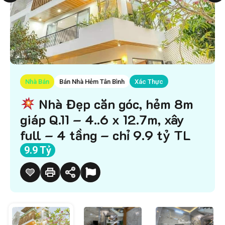
Nhà Bán
Bán Nhà Hẻm Tân Bình
Xác Thực
Nhà Đẹp căn góc, hẻm 8m
giáp Q.11 – 4..6 x 12.7m, xây
full – 4 tầng – chỉ 9.9 tỷ TL
9.9 Tỷ