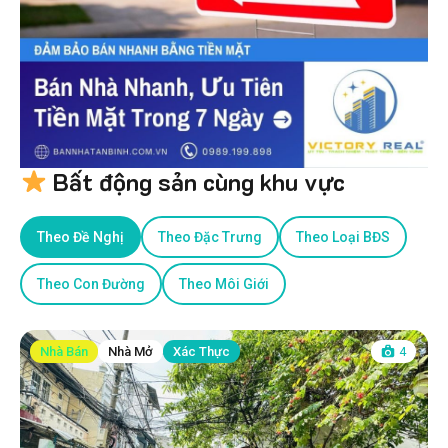
Bất động sản cùng khu vực
Theo Đề Nghị
Theo Đặc Trưng
Theo Loại BĐS
Theo Con Đường
Theo Môi Giới
Nhà Bán
Nhà Mở
Xác Thực
4