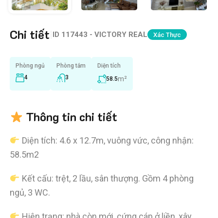
Chi tiết
|
ID
117443 - VICTORY REAL
Xác Thực
Phòng ngủ
Phòng tắm
Diện tích
4
3
m²
58.5
Thông tin chi tiết
Diện tích: 4.6 x 12.7m, vuông vức, công nhận:
58.5m2
Kết cấu: trệt, 2 lầu, sân thượng. Gồm 4 phòng
ngủ, 3 WC.
Hiện trạng: nhà còn mới, cứng cáp ở liền, xây