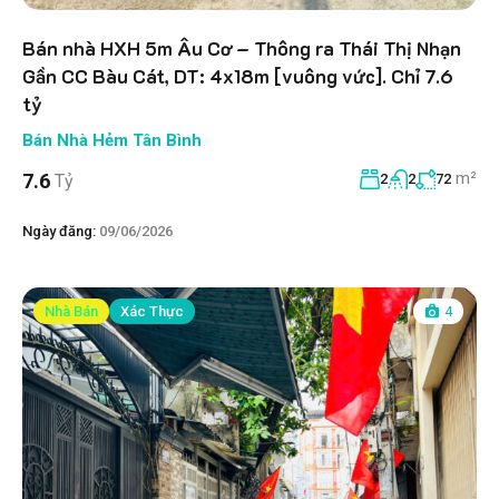
Bán nhà HXH 5m Âu Cơ – Thông ra Thái Thị Nhạn
Gần CC Bàu Cát, DT: 4x18m [vuông vức]. Chỉ 7.6
tỷ
Bán Nhà Hẻm Tân Bình
m²
7.6
Tỷ
2
2
72
Ngày đăng:
09/06/2026
Nhà Bán
Xác Thực
4