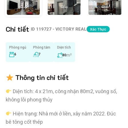
Chi tiết
|
ID
119727 - VICTORY REAL
Xác Thực
Phòng ngủ
Phòng tắm
Diện tích
6
7
m²
80
Thông tin chi tiết
Diện tích: 4 x 21m, công nhận 80m2, vuông sổ,
không lỗi phong thủy
Hiện trạng: Nhà mới ở liền, xây năm 2022. Đúc
bê tông cốt thép