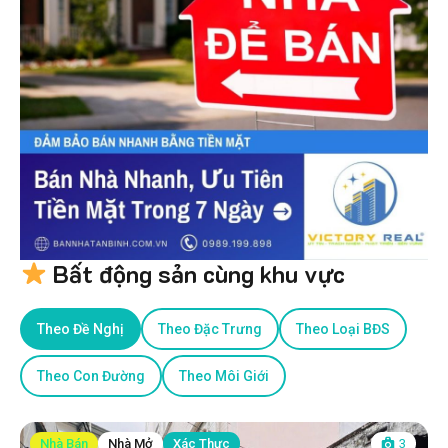
Bất động sản cùng khu vực
Theo Đề Nghị
Theo Đặc Trưng
Theo Loại BĐS
Theo Con Đường
Theo Môi Giới
Nhà Bán
Nhà Mở
Xác Thực
3