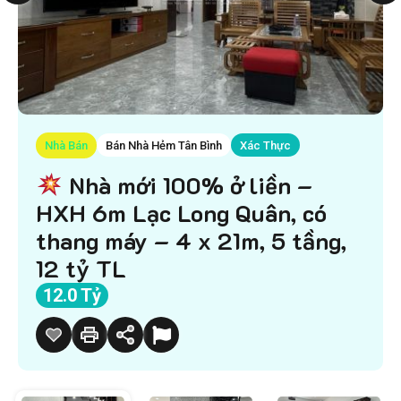
Nhà Bán
Bán Nhà Hẻm Tân Bình
Xác Thực
Nhà mới 100% ở liền –
HXH 6m Lạc Long Quân, có
thang máy – 4 x 21m, 5 tầng,
12 tỷ TL
12.0 Tỷ