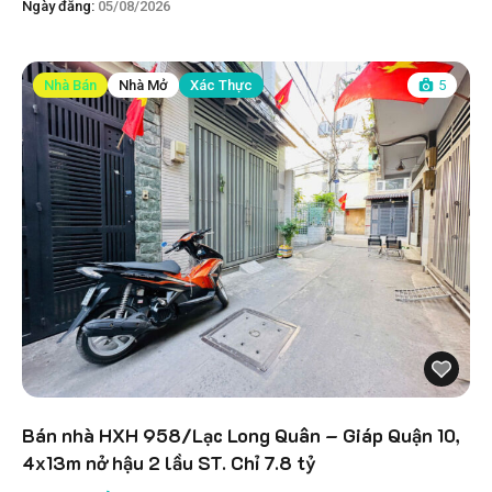
Ngày đăng:
05/08/2026
Nhà Bán
Nhà Mở
Xác Thực
5
Bán nhà HXH 958/Lạc Long Quân – Giáp Quận 10,
4x13m nở hậu 2 lầu ST. Chỉ 7.8 tỷ