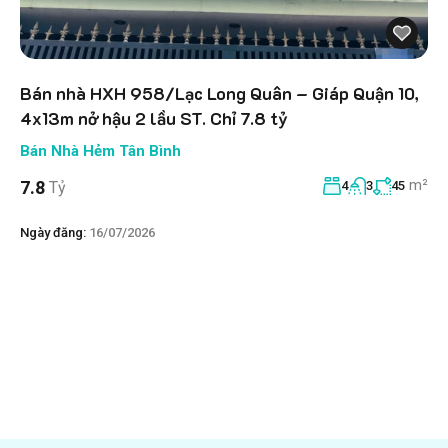
Bán nhà HXH 958/Lạc Long Quân – Giáp Quận 10,
4x13m nở hậu 2 lầu ST. Chỉ 7.8 tỷ
Bán Nhà Hẻm Tân Bình
m²
7.8
Tỷ
4
3
45
Ngày đăng:
16/07/2026