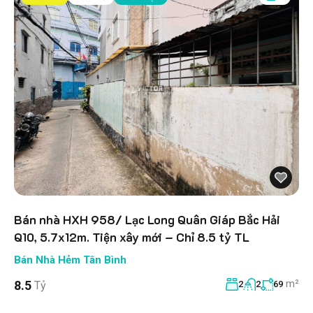
Bán nhà HXH 958/ Lạc Long Quân Giáp Bắc Hải
Q10, 5.7x12m. Tiện xây mới – Chỉ 8.5 tỷ TL
Bán Nhà Hẻm Tân Bình
m²
8.5
Tỷ
2
2
69