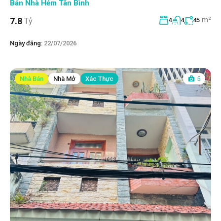
Bán Nhà Hẻm Tân Bình
m²
7.8
Tỷ
4
4
45
Ngày đăng:
22/07/2026
Nhà Bán
Nhà Mở
Xác Thực
5