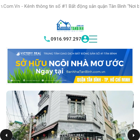
HỆ THỐNG TRUNG
TÂM GIAO DỊCH BĐS TỐT NHẤT QUẬN
thông tin số #1 Bất động sản quận Tân Bình "Nơi bạn tìm kiếm bất 
TÌM HIỂU NGAY
|
TÂN BÌNH
VICTORY REAL
0916.997.297