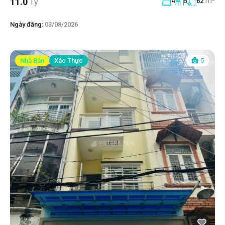
m²
11.0
Tỷ
4
5
62
Ngày đăng:
03/08/2026
Nhà Bán
Xác Thực
5