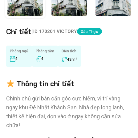
Chi tiết
|
ID
170201 VICTORY
Xác Thực
Phòng ngủ
Phòng tắm
Diện tích
4
4
m²
43
Thông tin chi tiết
Chính chủ gửi bán căn góc cực hiếm, vị trí vàng
ngay khu Đệ Nhất Khách Sạn. Nhà đẹp long lanh,
thiết kế hiện đại, dọn vào ở ngay không cần sửa
chữa!