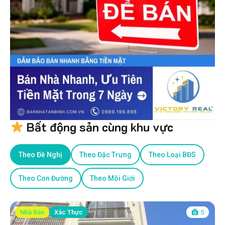
Bất động sản cùng khu vực
Theo Đề Nghị
Theo Đặc Trưng
Theo Loại BĐS
Theo Con Đường
Theo Môi Giới
Nhà Bán
Xác Thực
5