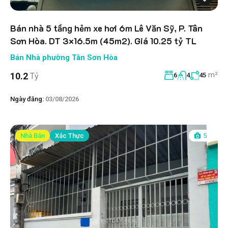
Bán nhà 5 tầng hẻm xe hơi 6m Lê Văn Sỹ, P. Tân
Sơn Hòa. DT 3×16.5m (45m2). Giá 10.25 tỷ TL
Bán Nhà phường Tân Sơn Hòa
m²
10.2
Tỷ
6
4
45
Ngày đăng:
03/08/2026
Nhà Bán
Xác Thực
5