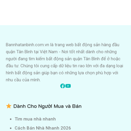
Bannhatanbinh.com.vn là trang web bất động sản hàng đầu
quận Tân Bình tại Việt Nam - Nơi tốt nhất dành cho những
người đang tìm kiếm bất động sản quận Tân Bình để ở hoặc
đầu tư. Chúng tôi cung cấp dữ liệu tin rao lớn với đa dạng loại
hình bất động sản giúp bạn có những lựa chọn phù hợp với
nhu cầu của mình.
Dành Cho Người Mua và Bán
Tìm mua nhà nhanh
Cách Bán Nhà Nhanh 2026