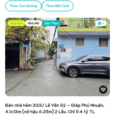
Theo Con Đường
Theo Môi Giới
Nhà Bán
Nhà Mở
Xác Thực
3
Bán nhà hẻm 333/ Lê Văn Sỹ – Giáp Phú Nhuận,
4.1x13m [nở hậu 6.25m] 2 Lầu. Chỉ 9.4 tỷ TL