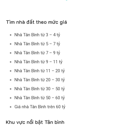
Tìm nhà đất theo mức giá
Nhà Tân Bình từ 3 – 4 tỷ
Nhà Tân Bình từ 5 – 7 tỷ
Nhà Tân Bình từ 7 – 9 tỷ
Nhà Tân Bình từ 9 – 11 tỷ
Nhà Tân Bình từ 11 – 20 tỷ
Nhà Tân Bình từ 20 – 30 tỷ
Nhà Tân Bình từ 30 – 50 tỷ
Nhà Tân Bình từ 50 – 60 tỷ
Giá nhà Tân Bình trên 60 tỷ
Khu vực nổi bật Tân bình