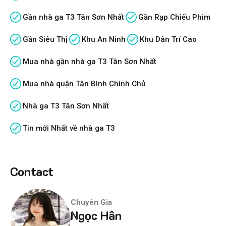
Gần nhà ga T3 Tân Sơn Nhất
Gần Rạp Chiếu Phim
Gần Siêu Thị
Khu An Ninh
Khu Dân Trí Cao
Mua nhà gần nhà ga T3 Tân Sơn Nhất
Mua nhà quận Tân Bình Chính Chủ
Nhà ga T3 Tân Sơn Nhất
Tin mới Nhất về nhà ga T3
Contact
Chuyên Gia
Ngọc Hân