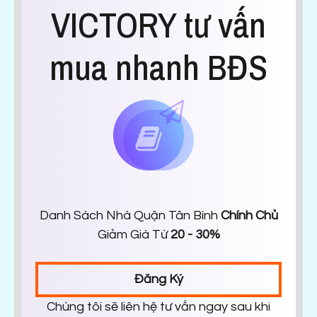
VICTORY tư vấn
mua nhanh BĐS
Danh Sách Nhà Quận Tân Bình
Chính Chủ
Giảm Giá Từ
20 - 30%
Đăng Ký
Chúng tôi sẽ liên hệ tư vấn ngay sau khi