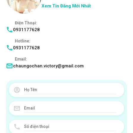
Xem Tin Đăng Mới Nhất
Điện Thoại:
0931177628
Hotline:
0931177628
Email:
chaungochan.victory@gmail.com