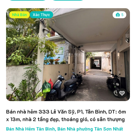
Nhà Bán
Xác Thực
5
Bán nhà hẻm 333 Lê Văn Sỹ, P1, Tân Bình, DT: 6m
x 13m, nhà 2 tầng đẹp, thoáng gió, có sân thượng
Bán Nhà Hẻm Tân Bình
,
Bán Nhà phường Tân Sơn Nhất