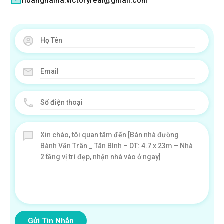
hoanghaiha.victoryreal@gmail.com
Gửi Tin Nhắn