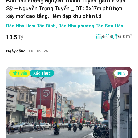
Bán nhà đường Nguyễn Thanh Tuyền, gần Lê Văn
Sỹ – Nguyễn Trọng Tuyển _ DT: 5x17m phù hợp
xây mới cao tầng, Hẻm đẹp khu phân lô
Bán Nhà Hẻm Tân Bình
,
Bán Nhà phường Tân Sơn Hòa
m²
10.5
Tỷ
4
4
75.3
Ngày đăng:
08/08/2026
Nhà Bán
Xác Thực
5