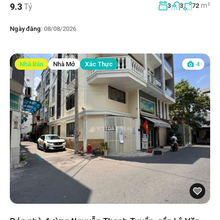
m²
9.3
Tỷ
3
3
72
Ngày đăng:
08/08/2026
Nhà Bán
Nhà Mở
Xác Thực
4