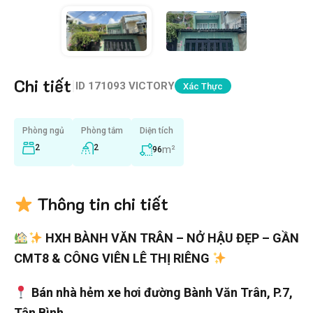
Chi tiết
|
ID
171093 VICTORY
Xác Thực
Phòng ngủ
Phòng tắm
Diện tích
2
2
m²
96
Thông tin chi tiết
HXH BÀNH VĂN TRÂN – NỞ HẬU ĐẸP – GẦN
CMT8 & CÔNG VIÊN LÊ THỊ RIÊNG
Bán nhà hẻm xe hơi đường Bành Văn Trân, P.7,
Tân Bình