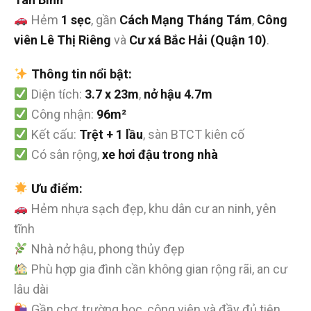
Hẻm
1 sẹc
, gần
Cách Mạng Tháng Tám
,
Công
viên Lê Thị Riêng
và
Cư xá Bắc Hải (Quận 10)
.
Thông tin nổi bật:
Diện tích:
3.7 x 23m
,
nở hậu 4.7m
Công nhận:
96m²
Kết cấu:
Trệt + 1 lầu
, sàn BTCT kiên cố
Có sân rộng,
xe hơi đậu trong nhà
Ưu điểm:
Hẻm nhựa sạch đẹp, khu dân cư an ninh, yên
tĩnh
Nhà nở hậu, phong thủy đẹp
Phù hợp gia đình cần không gian rộng rãi, an cư
lâu dài
Gần chợ, trường học, công viên và đầy đủ tiện