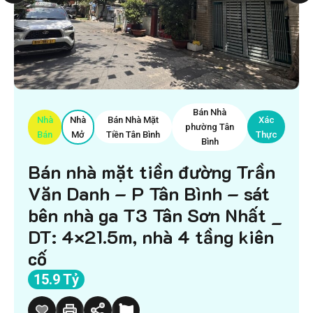
Bán Nhà
Nhà
Nhà
Bán Nhà Mặt
Xác
phường Tân
Bán
Mở
Tiền Tân Bình
Thực
Bình
Bán nhà mặt tiền đường Trần
Văn Danh – P Tân Bình – sát
bên nhà ga T3 Tân Sơn Nhất _
DT: 4×21.5m, nhà 4 tầng kiên
cố
15.9 Tỷ