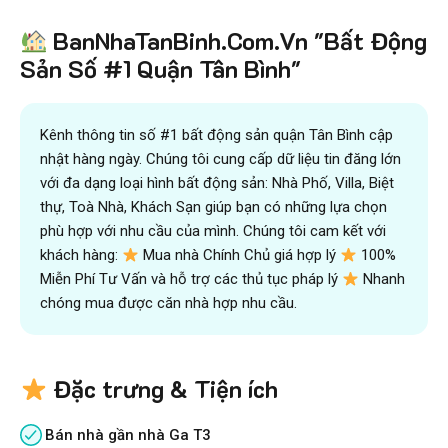
Tiết kiệm
BanNhaTanBinh.Com.Vn "Bất Động
hơn 90%
thời gian
,
mua bán được nhanh hơn
và kiếm được nhiều tiền hơn với sự trợ giúp đắc lực của
Sản Số #1 Quận Tân Bình"
đội ngũ chuyên gia
VICTORY REAL
Trên 10.500 Khách Hàng Đã Tìm Mua
Nhanh
Kênh thông tin số #1 bất động sản quận Tân Bình cập
nhật hàng ngày. Chúng tôi cung cấp dữ liệu tin đăng lớn
với đa dạng loại hình bất động sản: Nhà Phố, Villa, Biệt
thự, Toà Nhà, Khách Sạn giúp bạn có những lựa chọn
phù hợp với nhu cầu của mình. Chúng tôi cam kết với
khách hàng:
Mua nhà Chính Chủ giá hợp lý
100%
Miễn Phí Tư Vấn và hỗ trợ các thủ tục pháp lý
Nhanh
chóng mua được căn nhà hợp nhu cầu.
Đặc trưng & Tiện ích
Bán nhà gần nhà Ga T3