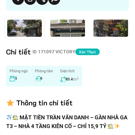
Chi tiết
|
ID
171097 VICTORY
Xác Thực
Phòng ngủ
Phòng tắm
Diện tích
5
6
m²
85.4
Thông tin chi tiết
MẶT TIỀN TRẦN VĂN DANH – GẦN NHÀ GA
T3 – NHÀ 4 TẦNG KIÊN CỐ – CHỈ 15,9 TỶ