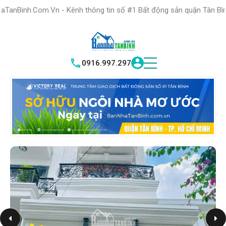
HỆ THỐNG TRUNG
TÂM GIAO DỊCH BĐS TỐT NHẤT QUẬN
n - Kênh thông tin số #1 Bất động sản quận Tân Bình "Nơi bạn tìm 
TÌM HIỂU NGAY
|
TÂN BÌNH
VICTORY REAL
0916.997.297