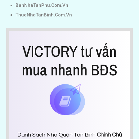
BanNhaTanPhu.Com.Vn
ThueNhaTanBinh.Com.Vn
VICTORY tư vấn
mua nhanh BĐS
Danh Sách Nhà Quận Tân Bình
Chính Chủ