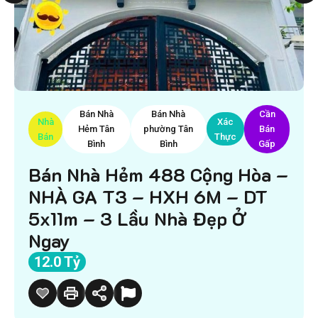
Bán Nhà
Bán Nhà
Cần
Nhà
Xác
Hẻm Tân
phường Tân
Bán
Bán
Thực
Bình
Bình
Gấp
Bán Nhà Hẻm 488 Cộng Hòa –
NHÀ GA T3 – HXH 6M – DT
5x11m – 3 Lầu Nhà Đẹp Ở
Ngay
12.0 Tỷ