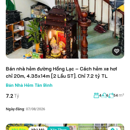
Bán nhà hẻm đường Hồng Lạc – Cách hẻm xe hơi
chỉ 20m, 4.35x14m [2 Lầu ST]. Chỉ 7.2 tỷ TL
Bán Nhà Hẻm Tân Bình
m²
7.2
Tỷ
4
6
54
Ngày đăng:
07/08/2026
Nhà Bán
Nhà Mở
Xác Thực
3