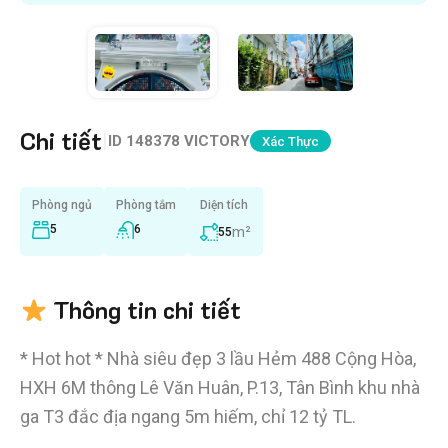
Chi tiết
|
ID
148378 VICTORY
Xác Thực
Phòng ngủ
Phòng tắm
Diện tích
5
6
m²
55
Thông tin chi tiết
* Hot hot * Nhà siêu đẹp 3 lầu Hẻm 488 Cộng Hòa,
HXH 6M thông Lê Văn Huân, P.13, Tân Bình khu nhà
ga T3 đắc địa ngang 5m hiếm, chỉ 12 tỷ TL.