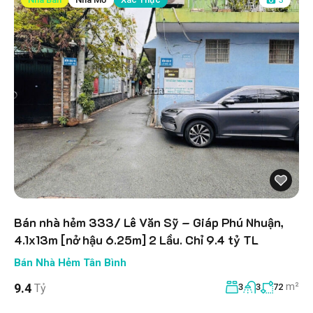
Bán nhà hẻm 333/ Lê Văn Sỹ – Giáp Phú Nhuận,
4.1x13m [nở hậu 6.25m] 2 Lầu. Chỉ 9.4 tỷ TL
Bán Nhà Hẻm Tân Bình
m²
9.4
Tỷ
3
3
72