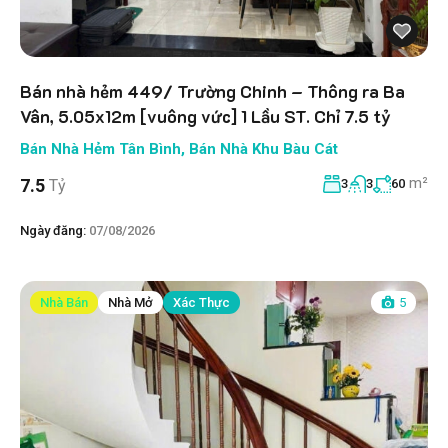
Bán nhà hẻm 449/ Trường Chinh – Thông ra Ba
Vân, 5.05x12m [vuông vức] 1 Lầu ST. Chỉ 7.5 tỷ
Bán Nhà Hẻm Tân Bình
,
Bán Nhà Khu Bàu Cát
m²
7.5
Tỷ
3
3
60
Ngày đăng:
07/08/2026
Nhà Bán
Nhà Mở
Xác Thực
5