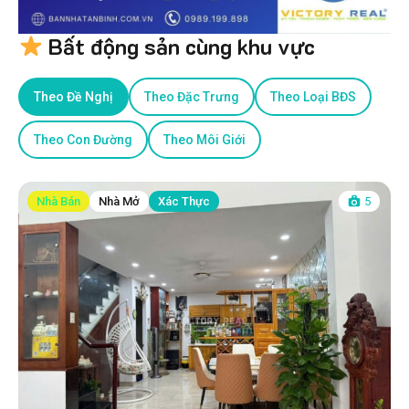
Bất động sản cùng khu vực
Theo Đề Nghị
Theo Đặc Trưng
Theo Loại BĐS
Theo Con Đường
Theo Môi Giới
Nhà Bán
Nhà Mở
Xác Thực
5