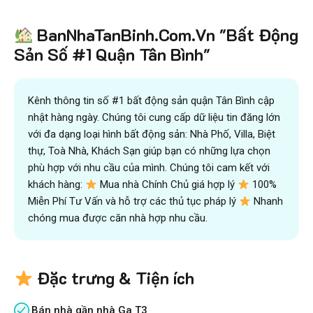
Tiết kiệm
BanNhaTanBinh.Com.Vn "Bất Động
hơn 90%
thời gian
,
mua bán được nhanh hơn
và kiếm được nhiều tiền hơn với sự trợ giúp đắc lực của
Sản Số #1 Quận Tân Bình"
đội ngũ chuyên gia
VICTORY REAL
Trên 10.500 Khách Hàng Đã Tìm Mua
Nhanh
Kênh thông tin số #1 bất động sản quận Tân Bình cập
nhật hàng ngày. Chúng tôi cung cấp dữ liệu tin đăng lớn
với đa dạng loại hình bất động sản: Nhà Phố, Villa, Biệt
thự, Toà Nhà, Khách Sạn giúp bạn có những lựa chọn
phù hợp với nhu cầu của mình. Chúng tôi cam kết với
khách hàng:
Mua nhà Chính Chủ giá hợp lý
100%
Miễn Phí Tư Vấn và hỗ trợ các thủ tục pháp lý
Nhanh
chóng mua được căn nhà hợp nhu cầu.
Đặc trưng & Tiện ích
Bán nhà gần nhà Ga T3