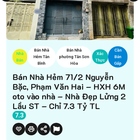
Bán Nhà
Bán Nhà
Cần
Nhà
Xác
Hẻm Tân
phường Tân Sơn
Bán
Bán
Thực
Bình
Hòa
Gấp
Bán Nhà Hẻm 71/2 Nguyễn
Bặc, Phạm Văn Hai – HXH 6M
oto vào nhà – Nhà Đẹp Lửng 2
Lầu ST – Chỉ 7.3 Tỷ TL
7.3