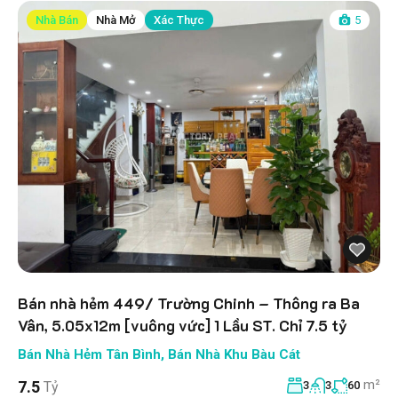
Nhà Bán
Nhà Mở
Xác Thực
5
Bán nhà hẻm 449/ Trường Chinh – Thông ra Ba
Vân, 5.05x12m [vuông vức] 1 Lầu ST. Chỉ 7.5 tỷ
Bán Nhà Hẻm Tân Bình
,
Bán Nhà Khu Bàu Cát
m²
7.5
Tỷ
3
3
60