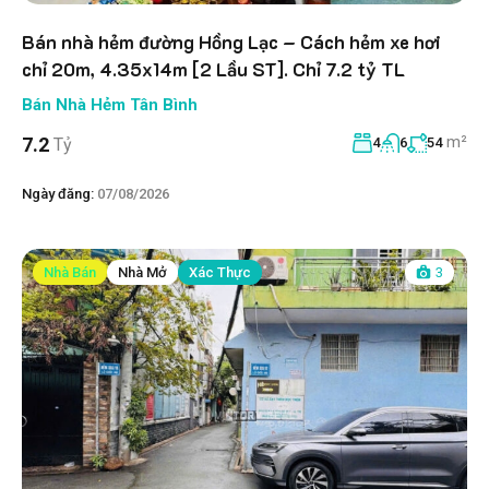
Bán nhà hẻm đường Hồng Lạc – Cách hẻm xe hơi
chỉ 20m, 4.35x14m [2 Lầu ST]. Chỉ 7.2 tỷ TL
Bán Nhà Hẻm Tân Bình
m²
7.2
Tỷ
4
6
54
Ngày đăng:
07/08/2026
Nhà Bán
Nhà Mở
Xác Thực
3