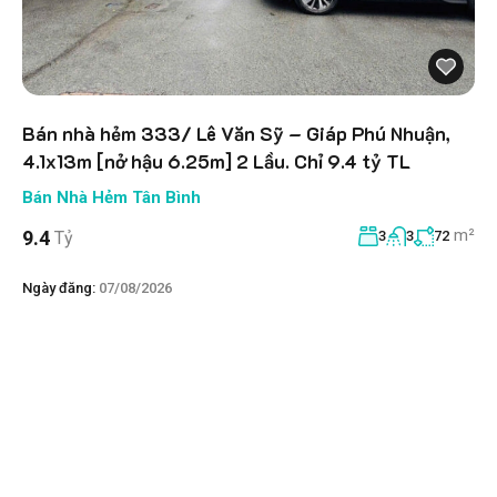
Bán nhà hẻm 333/ Lê Văn Sỹ – Giáp Phú Nhuận,
4.1x13m [nở hậu 6.25m] 2 Lầu. Chỉ 9.4 tỷ TL
Bán Nhà Hẻm Tân Bình
m²
9.4
Tỷ
3
3
72
Ngày đăng:
07/08/2026