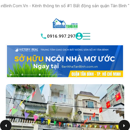
HỆ THỐNG TRUNG
TÂM GIAO DỊCH BĐS TỐT NHẤT QUẬN
 Kênh thông tin số #1 Bất động sản quận Tân Bình "Nơi bạn tìm kiế
TÌM HIỂU
|
TÂN BÌNH
VICTORY REAL
0916.997.297