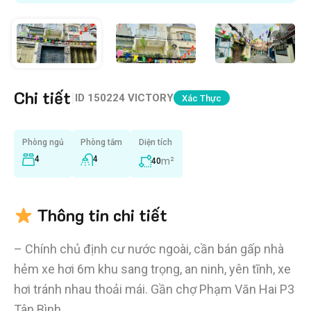
Chi tiết
|
ID
150224 VICTORY
Xác Thực
Phòng ngủ
Phòng tắm
Diện tích
4
4
m²
40
Thông tin chi tiết
– Chính chủ định cư nước ngoài, cần bán gấp nhà
hẻm xe hơi 6m khu sang trọng, an ninh, yên tĩnh, xe
hơi tránh nhau thoải mái. Gần chợ Phạm Văn Hai P3
Tân Bình.