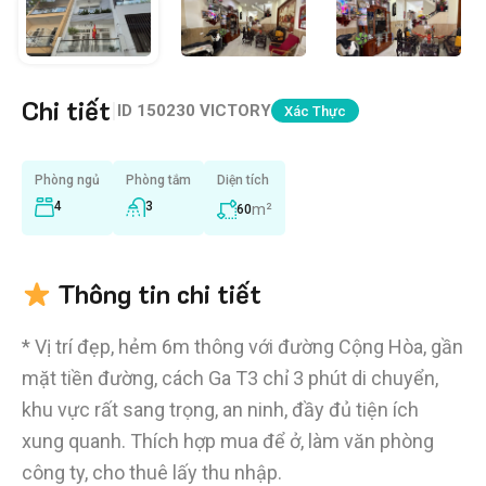
Chi tiết
|
ID
150230 VICTORY
Xác Thực
Phòng ngủ
Phòng tắm
Diện tích
4
3
m²
60
Thông tin chi tiết
* Vị trí đẹp, hẻm 6m thông với đường Cộng Hòa, gần
mặt tiền đường, cách Ga T3 chỉ 3 phút di chuyển,
khu vực rất sang trọng, an ninh, đầy đủ tiện ích
xung quanh. Thích hợp mua để ở, làm văn phòng
công ty, cho thuê lấy thu nhập.