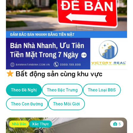
Bất động sản cùng khu vực
Theo Đề Nghị
Theo Đặc Trưng
Theo Loại BĐS
Theo Con Đường
Theo Môi Giới
Nhà Bán
Xác Thực
5