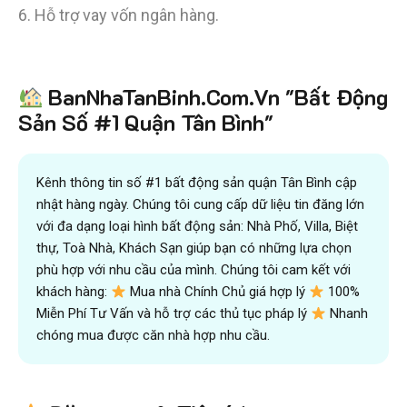
6. Hỗ trợ vay vốn ngân hàng.
Tiết kiệm
BanNhaTanBinh.Com.Vn "Bất Động
hơn 90%
thời gian
,
mua bán được nhanh hơn
và kiếm được nhiều tiền hơn với sự trợ giúp đắc lực của
Sản Số #1 Quận Tân Bình"
đội ngũ chuyên gia
VICTORY REAL
Trên 10.500 Khách Hàng Đã Tìm Mua
Nhanh
Kênh thông tin số #1 bất động sản quận Tân Bình cập
nhật hàng ngày. Chúng tôi cung cấp dữ liệu tin đăng lớn
với đa dạng loại hình bất động sản: Nhà Phố, Villa, Biệt
thự, Toà Nhà, Khách Sạn giúp bạn có những lựa chọn
phù hợp với nhu cầu của mình. Chúng tôi cam kết với
khách hàng:
Mua nhà Chính Chủ giá hợp lý
100%
Miễn Phí Tư Vấn và hỗ trợ các thủ tục pháp lý
Nhanh
chóng mua được căn nhà hợp nhu cầu.