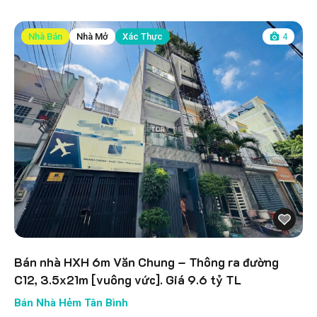
Nhà Bán
Nhà Mở
Xác Thực
4
Bán nhà HXH 6m Văn Chung – Thông ra đường
C12, 3.5x21m [vuông vức]. Giá 9.6 tỷ TL
Bán Nhà Hẻm Tân Bình