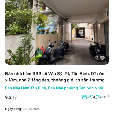
Bán nhà hẻm 333 Lê Văn Sỹ, P1, Tân Bình, DT: 6m
x 13m, nhà 2 tầng đẹp, thoáng gió, có sân thượng
Bán Nhà Hẻm Tân Bình
,
Bán Nhà phường Tân Sơn Nhất
m²
9.3
Tỷ
3
3
72
Ngày đăng:
08/08/2026