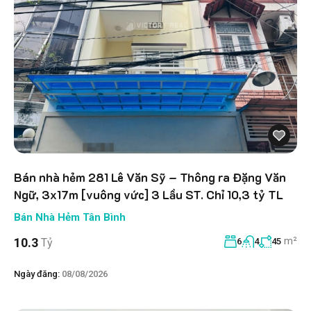
Bán nhà hẻm 281 Lê Văn Sỹ – Thông ra Đặng Văn
Ngữ, 3x17m [vuông vức] 3 Lầu ST. Chỉ 10,3 tỷ TL
Bán Nhà Hẻm Tân Bình
m²
10.3
Tỷ
6
4
45
Ngày đăng:
08/08/2026