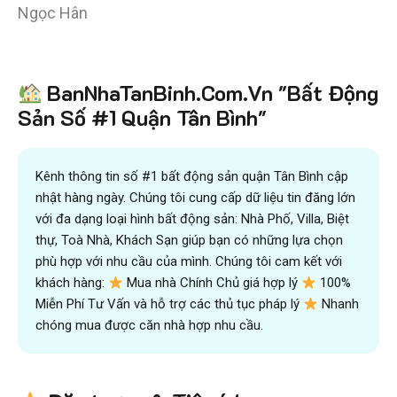
Ngọc Hân
Tiết kiệm
BanNhaTanBinh.Com.Vn "Bất Động
hơn 90%
thời gian
,
mua bán được nhanh hơn
và kiếm được nhiều tiền hơn với sự trợ giúp đắc lực của
Sản Số #1 Quận Tân Bình"
đội ngũ chuyên gia
VICTORY REAL
Trên 10.500 Khách Hàng Đã Tìm Mua
Nhanh
Kênh thông tin số #1 bất động sản quận Tân Bình cập
nhật hàng ngày. Chúng tôi cung cấp dữ liệu tin đăng lớn
với đa dạng loại hình bất động sản: Nhà Phố, Villa, Biệt
thự, Toà Nhà, Khách Sạn giúp bạn có những lựa chọn
phù hợp với nhu cầu của mình. Chúng tôi cam kết với
khách hàng:
Mua nhà Chính Chủ giá hợp lý
100%
Miễn Phí Tư Vấn và hỗ trợ các thủ tục pháp lý
Nhanh
chóng mua được căn nhà hợp nhu cầu.