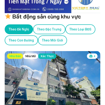
Bất động sản cùng khu vực
Theo Đề Nghị
Theo Đặc Trưng
Theo Loại BĐS
Theo Con Đường
Theo Môi Giới
Nhà Bán
Nhà Mở
Xác Thực
4