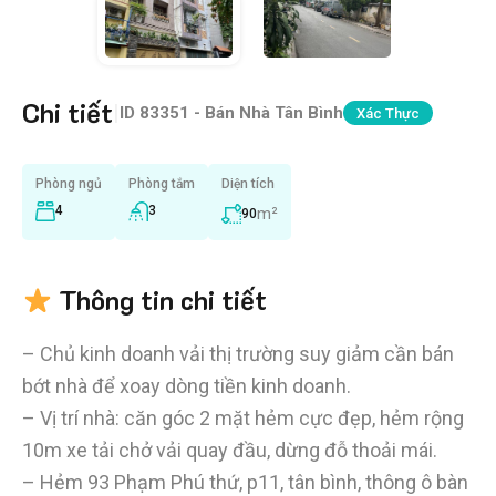
Chi tiết
|
ID
83351 - Bán Nhà Tân Bình
Xác Thực
Phòng ngủ
Phòng tắm
Diện tích
4
3
m²
90
Thông tin chi tiết
– Chủ kinh doanh vải thị trường suy giảm cần bán
bớt nhà để xoay dòng tiền kinh doanh.
– Vị trí nhà: căn góc 2 mặt hẻm cực đẹp, hẻm rộng
10m xe tải chở vải quay đầu, dừng đỗ thoải mái.
– Hẻm 93 Phạm Phú thứ, p11, tân bình, thông ô bàn