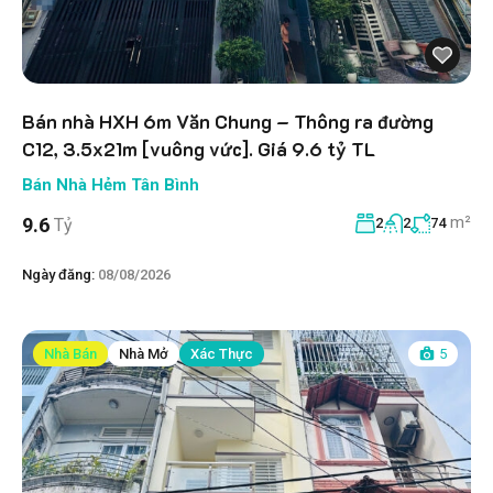
Bán nhà HXH 6m Văn Chung – Thông ra đường
C12, 3.5x21m [vuông vức]. Giá 9.6 tỷ TL
Bán Nhà Hẻm Tân Bình
m²
9.6
Tỷ
2
2
74
Ngày đăng:
08/08/2026
Nhà Bán
Nhà Mở
Xác Thực
5