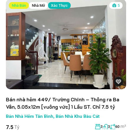
Nhà Bán
Nhà Mở
Xác Thực
5
Bán nhà hẻm 449/ Trường Chinh – Thông ra Ba
Vân, 5.05x12m [vuông vức] 1 Lầu ST. Chỉ 7.5 tỷ
Bán Nhà Hẻm Tân Bình
,
Bán Nhà Khu Bàu Cát
m²
7.5
Tỷ
3
3
60