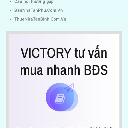
Câu hỏi thường gặp
BanNhaTanPhu.Com.Vn
ThueNhaTanBinh.Com.Vn
VICTORY tư vấn
mua nhanh BĐS