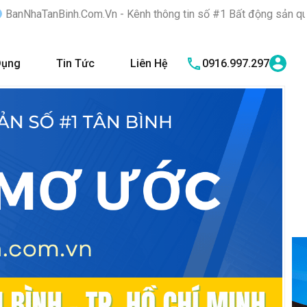
Vn - Kênh thông tin số #1 Bất động sản quận Tân Bình "Nơi bạn t
Dụng
Tin Tức
Liên Hệ
0916.997.297