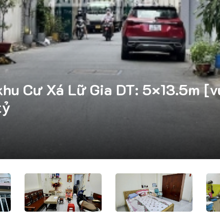
hu Cư Xá Lữ Gia DT: 5×13.5m [vu
tỷ