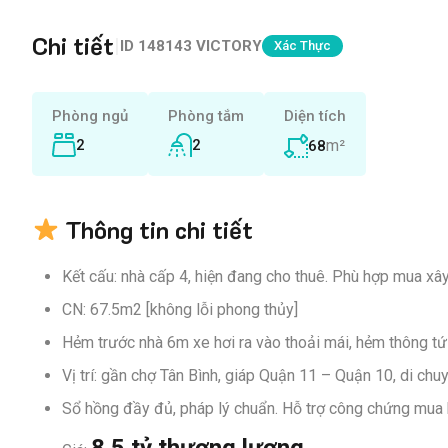
Chi tiết
|
ID
148143 VICTORY
Xác Thực
Phòng ngủ
Phòng tắm
Diện tích
2
2
m²
68
Thông tin chi tiết
Kết cấu: nhà cấp 4, hiện đang cho thuê. Phù hợp mua xâ
CN: 67.5m2 [không lỗi phong thủy]
Hẻm trước nhà 6m xe hơi ra vào thoải mái, hẻm thông tứ
Vị trí: gần chợ Tân Bình, giáp Quận 11 – Quận 10, di ch
Sổ hồng đầy đủ, pháp lý chuẩn. Hỗ trợ công chứng mua
8.5 tỷ thương lượng