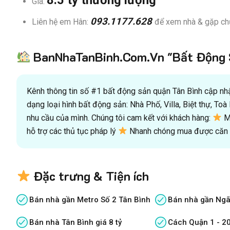
Giá:
093.1177.628
Liên hệ em Hân:
để xem nhà & gặp ch
BanNhaTanBinh.Com.Vn "Bất Động S
Kênh thông tin số #1 bất động sản quận Tân Bình cập nhật
dạng loại hình bất động sản: Nhà Phố, Villa, Biệt thự, T
nhu cầu của mình. Chúng tôi cam kết với khách hàng:
Mu
hỗ trợ các thủ tục pháp lý
Nhanh chóng mua được căn n
Đặc trưng & Tiện ích
Bán nhà gần Metro Số 2 Tân Bình
Bán nhà gần Ngã
Bán nhà Tân Bình giá 8 tỷ
Cách Quận 1 - 2