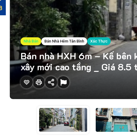
Nhà Bán
Bán Nhà Hẻm Tân Bình
Xác Thực
Bán nhà HXH 6m – Kế bên k
xây mới cao tầng _ Giá 8.5 