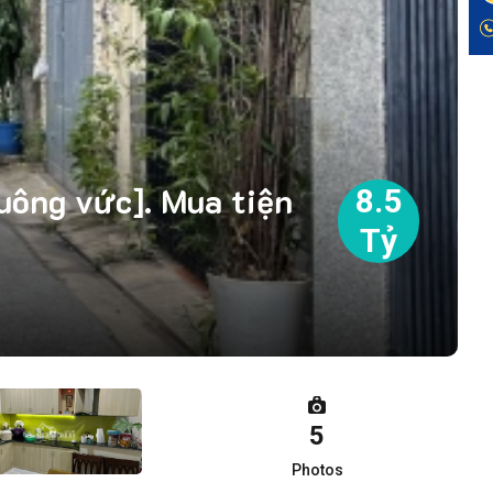
ông vức]. Mua tiện
8.5
Tỷ
5
Photos