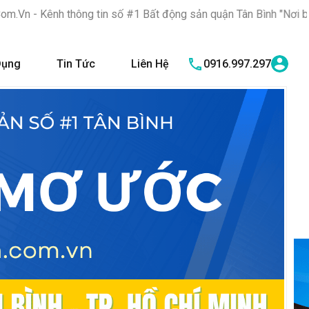
in số #1 Bất động sản quận Tân Bình "Nơi bạn tìm kiếm bất động
Dụng
Tin Tức
Liên Hệ
0916.997.297