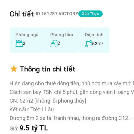
Chi tiết
|
ID
151787 VICTORY
Xác Thực
Phòng ngủ
Phòng tắm
Diện tích
2
2
m²
52
Thông tin chi tiết
Hiện đang cho thuê dòng tiền, phù hợp mua xây mới
Cách sân bay TSN chỉ 5 phút, gần công viên Hoàng Vă
CN: 52m2 [không lỗi phong thủy]
Kết cấu: Trệt 1 Lầu
Đường 8m 2 xe tải tránh nhau, thông ra đường C12 
9.5 tỷ TL
Giá: