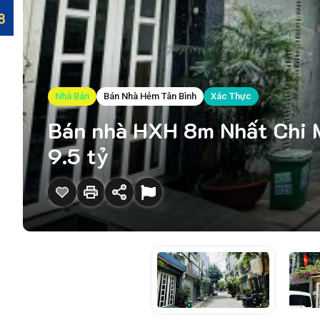
Nhà Bán
Bán Nhà Hẻm Tân Bình
Xác Thực
Bán nhà HXH 8m Nhất Chi M
9.5 tỷ