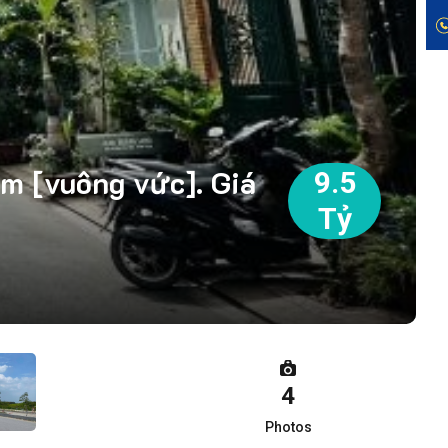
m [vuông vức]. Giá
9.5
Tỷ
4
Photos