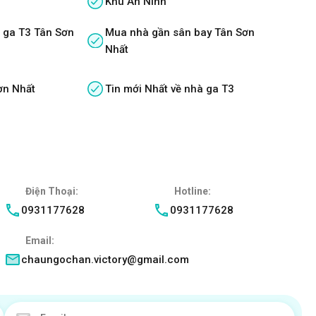
Khu An Ninh
 ga T3 Tân Sơn
Mua nhà gần sân bay Tân Sơn
Nhất
ơn Nhất
Tin mới Nhất về nhà ga T3
Điện Thoại:
Hotline:
0931177628
0931177628
Email:
chaungochan.victory@gmail.com