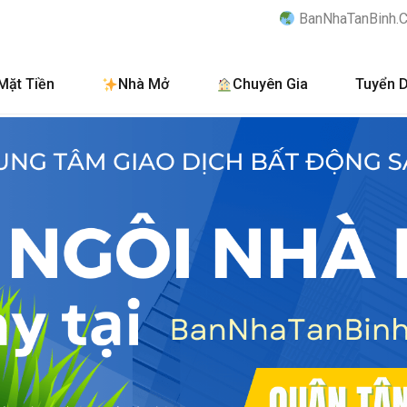
BanNhaTanBinh.Com.Vn - Kênh thông t
Mặt Tiền
Nhà Mở
Chuyên Gia
Tuyển 