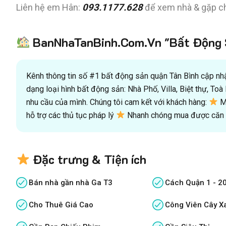
Liên hệ em Hân:
093.1177.628
để xem nhà & gặp ch
BanNhaTanBinh.Com.Vn "Bất Động S
Kênh thông tin số #1 bất động sản quận Tân Bình cập nhật
dạng loại hình bất động sản: Nhà Phố, Villa, Biệt thự, T
nhu cầu của mình. Chúng tôi cam kết với khách hàng:
Mu
hỗ trợ các thủ tục pháp lý
Nhanh chóng mua được căn n
Đặc trưng & Tiện ích
Bán nhà gần nhà Ga T3
Cách Quận 1 - 2
Cho Thuê Giá Cao
Công Viên Cây X