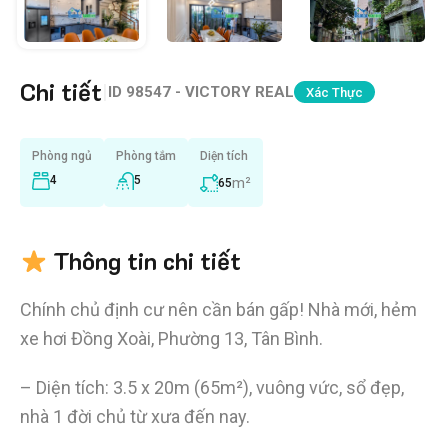
Chi tiết
|
ID
98547 - VICTORY REAL
Xác Thực
Phòng ngủ
Phòng tắm
Diện tích
4
5
m²
65
Thông tin chi tiết
Chính chủ định cư nên cần bán gấp! Nhà mới, hẻm
xe hơi Đồng Xoài, Phường 13, Tân Bình.
– Diện tích: 3.5 x 20m (65m²), vuông vức, sổ đẹp,
nhà 1 đời chủ từ xưa đến nay.