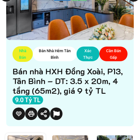
Nhà
Bán Nhà Hẻm Tân
Xác
Cần Bán
Bán
Bình
Thực
Gấp
Bán nhà HXH Đồng Xoài, P13,
Tân Bình – DT: 3.5 x 20m, 4
tầng (65m2), giá 9 tỷ TL
9.0 Tỷ TL