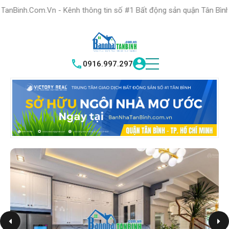
HỆ THỐNG TRUNG
TÂM GIAO DỊCH BĐS TỐT NHẤT QUẬN
n - Kênh thông tin số #1 Bất động sản quận Tân Bình "Nơi bạn tìm 
TÌM HIỂU NGAY
|
TÂN BÌNH
VICTORY REAL
0916.997.297