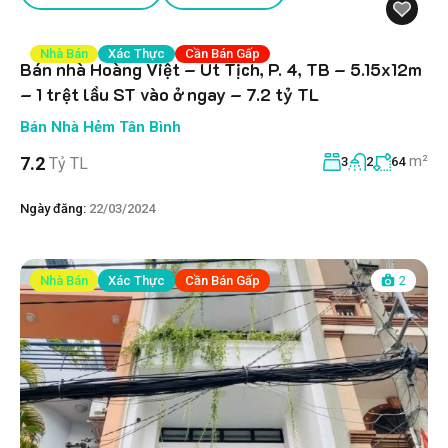
Nhà Bán
Xác Thực
Cần Bán Gấp
Bán nhà Hoàng Việt – Út Tịch, P. 4, TB – 5.15x12m
– 1 trệt lầu ST vào ở ngay – 7.2 tỷ TL
Bán Nhà Hẻm Tân Bình
m²
7.2
Tỷ TL
3
2
64
Ngày đăng:
22/03/2024
Nhà Bán
Xác Thực
Cần Bán Gấp
2