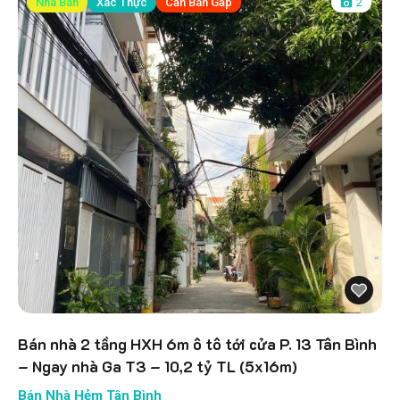
Nhà Bán
Xác Thực
Cần Bán Gấp
2
Bán nhà 2 tầng HXH 6m ô tô tới cửa P. 13 Tân Bình
– Ngay nhà Ga T3 – 10,2 tỷ TL (5x16m)
Bán Nhà Hẻm Tân Bình