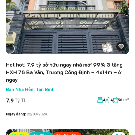
Hot hot! 7.9 tỷ sở hữu ngay nhà mới 99% 3 tầng
HXH 78 Ba Vân, Trương Công Định – 4x14m – ở
ngay
Bán Nhà Hẻm Tân Bình
m²
7.9
Tỷ TL
4
4
56
Ngày đăng:
22/03/2024