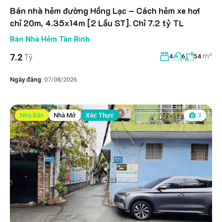
Bán nhà hẻm đường Hồng Lạc – Cách hẻm xe hơi
chỉ 20m, 4.35x14m [2 Lầu ST]. Chỉ 7.2 tỷ TL
Bán Nhà Hẻm Tân Bình
m²
7.2
Tỷ
4
6
54
Ngày đăng:
07/08/2026
Nhà Bán
Nhà Mở
Xác Thực
3