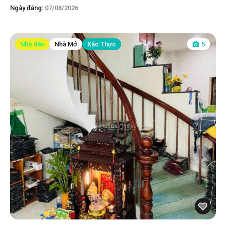
Ngày đăng:
07/08/2026
Nhà Bán
Nhà Mở
Xác Thực
5