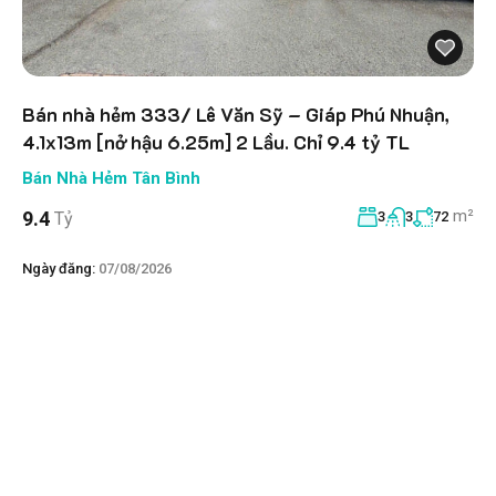
Bán nhà hẻm 333/ Lê Văn Sỹ – Giáp Phú Nhuận,
4.1x13m [nở hậu 6.25m] 2 Lầu. Chỉ 9.4 tỷ TL
Bán Nhà Hẻm Tân Bình
m²
9.4
Tỷ
3
3
72
Ngày đăng:
07/08/2026