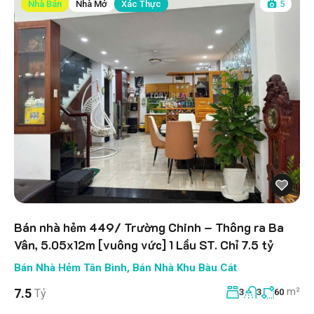
Nhà Bán
Nhà Mở
Xác Thực
5
Bán nhà hẻm 449/ Trường Chinh – Thông ra Ba
Vân, 5.05x12m [vuông vức] 1 Lầu ST. Chỉ 7.5 tỷ
Bán Nhà Hẻm Tân Bình
,
Bán Nhà Khu Bàu Cát
m²
7.5
Tỷ
3
3
60