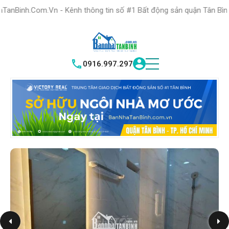
HỆ THỐNG TRUNG
TÂM GIAO DỊCH BĐS TỐT NHẤT QUẬN
Vn - Kênh thông tin số #1 Bất động sản quận Tân Bình "Nơi bạn tìm
TÌM HIỂU NGAY
|
TÂN BÌNH
VICTORY REAL
0916.997.297