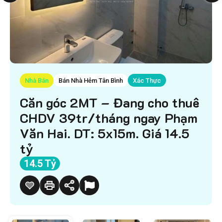
Nhà Bán
Bán Nhà Hẻm Tân Bình
Xác Thực
Căn góc 2MT – Đang cho thuê
CHDV 39tr/tháng ngay Phạm
Văn Hai. DT: 5x15m. Giá 14.5
tỷ
14.5 Tỷ