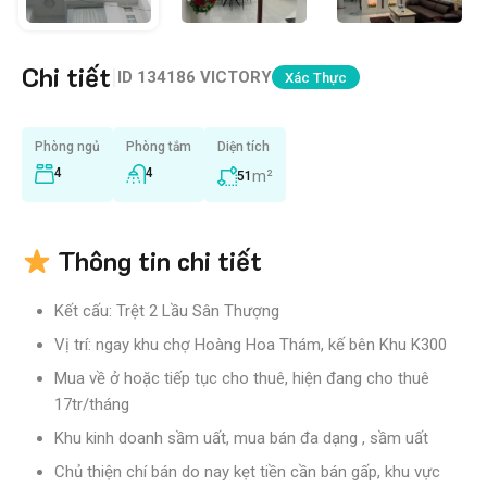
Chi tiết
|
ID
134186 VICTORY
Xác Thực
Phòng ngủ
Phòng tắm
Diện tích
4
4
m²
51
Thông tin chi tiết
Kết cấu: Trệt 2 Lầu Sân Thượng
Vị trí: ngay khu chợ Hoàng Hoa Thám, kế bên Khu K300
Mua về ở hoặc tiếp tục cho thuê, hiện đang cho thuê
17tr/tháng
Khu kinh doanh sầm uất, mua bán đa dạng , sầm uất
Chủ thiện chí bán do nay kẹt tiền cần bán gấp, khu vực