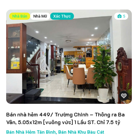
Nhà Bán
Nhà Mở
Xác Thực
5
Bán nhà hẻm 449/ Trường Chinh – Thông ra Ba
Vân, 5.05x12m [vuông vức] 1 Lầu ST. Chỉ 7.5 tỷ
Bán Nhà Hẻm Tân Bình
,
Bán Nhà Khu Bàu Cát