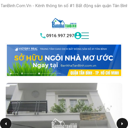
HỆ THỐNG TRUNG
TÂM GIAO DỊCH BĐS TỐT NHẤT QUẬN
 - Kênh thông tin số #1 Bất động sản quận Tân Bình "Nơi bạn tìm k
TÌM HIỂU NGAY
|
TÂN BÌNH
VICTORY REAL
0916.997.297