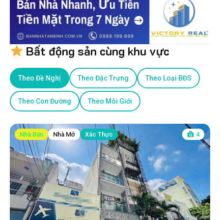
Bất động sản cùng khu vực
Theo Đề Nghị
Theo Đặc Trưng
Theo Loại BĐS
Theo Con Đường
Theo Môi Giới
Nhà Bán
Nhà Mở
Xác Thực
4