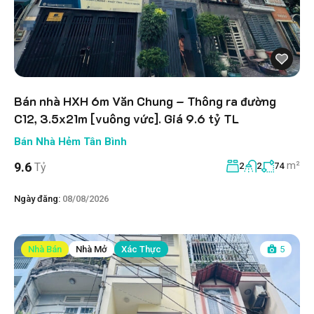
Bán nhà HXH 6m Văn Chung – Thông ra đường
C12, 3.5x21m [vuông vức]. Giá 9.6 tỷ TL
Bán Nhà Hẻm Tân Bình
m²
9.6
Tỷ
2
2
74
Ngày đăng:
08/08/2026
Nhà Bán
Nhà Mở
Xác Thực
5