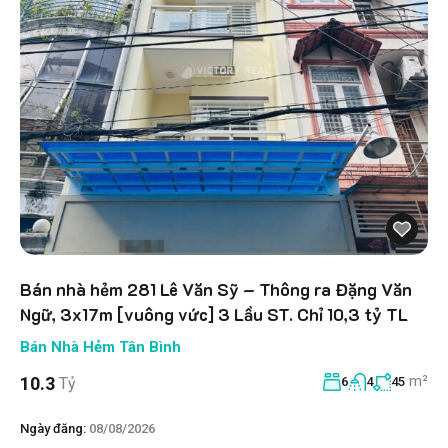
Bán nhà hẻm 281 Lê Văn Sỹ – Thông ra Đặng Văn
Ngữ, 3x17m [vuông vức] 3 Lầu ST. Chỉ 10,3 tỷ TL
Bán Nhà Hẻm Tân Bình
m²
10.3
Tỷ
6
4
45
Ngày đăng:
08/08/2026