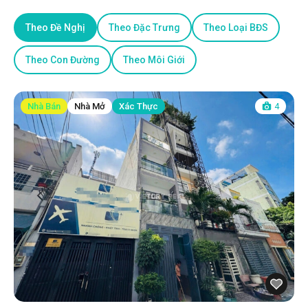
Theo Đề Nghị
Theo Đặc Trưng
Theo Loại BĐS
Theo Con Đường
Theo Môi Giới
Nhà Bán
Nhà Mở
Xác Thực
4