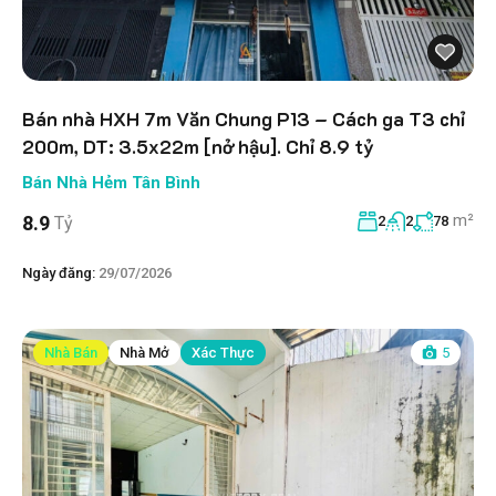
Bán nhà HXH 7m Văn Chung P13 – Cách ga T3 chỉ
200m, DT: 3.5x22m [nở hậu]. Chỉ 8.9 tỷ
Bán Nhà Hẻm Tân Bình
m²
8.9
Tỷ
2
2
78
Ngày đăng:
29/07/2026
Nhà Bán
Nhà Mở
Xác Thực
5