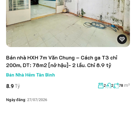
Bán nhà HXH 7m Văn Chung – Cách ga T3 chỉ
200m, DT: 78m2 [nở hậu]- 2 lầu. Chỉ 8.9 tỷ
Bán Nhà Hẻm Tân Bình
m²
8.9
Tỷ
2
2
78
Ngày đăng:
27/07/2026