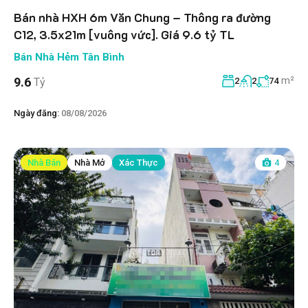
Bán nhà HXH 6m Văn Chung – Thông ra đường
C12, 3.5x21m [vuông vức]. Giá 9.6 tỷ TL
Bán Nhà Hẻm Tân Bình
m²
9.6
Tỷ
2
2
74
Ngày đăng:
08/08/2026
Nhà Bán
Nhà Mở
Xác Thực
4