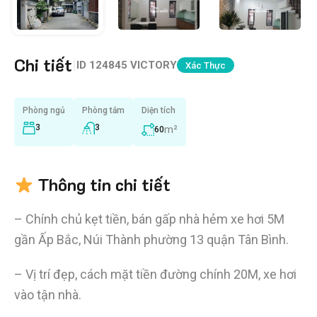
Chi tiết
|
ID
124845 VICTORY
Xác Thực
Phòng ngủ
Phòng tắm
Diện tích
3
3
m²
60
Thông tin chi tiết
– Chính chủ kẹt tiền, bán gấp nhà hẻm xe hơi 5M
gần Ấp Bắc, Núi Thành phường 13 quận Tân Bình.
– Vị trí đẹp, cách mặt tiền đường chính 20M, xe hơi
vào tận nhà.