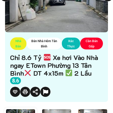
Nhà
Bán Nhà Hẻm Tân
Xác
Cần Bán
Bán
Bình
Thực
Gấp
Chỉ 8.6 Tỷ
Xe hơi Vào Nhà
ngay ETown Phường 13 Tân
Bình
DT 4x15m
2 Lầu
8.6