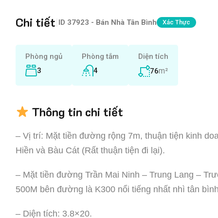
Chi tiết
|
ID
37923 - Bán Nhà Tân Bình
Xác Thực
Phòng ngủ
Phòng tắm
Diện tích
3
4
m²
76
Thông tin chi tiết
– Vị trí: Mặt tiền đường rộng 7m, thuận tiện kinh 
Hiền và Bàu Cát (Rất thuận tiện đi lại).
– Mặt tiền đường Trần Mai Ninh – Trung Lang – T
500M bên đường là K300 nổi tiếng nhất nhì tân bình
– Diện tích: 3.8×20.