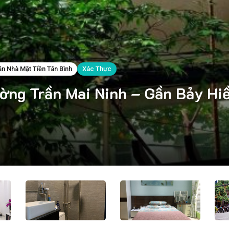
án Nhà Mặt Tiền Tân Bình
Xác Thực
ường Trần Mai Ninh – Gần Bảy Hiề