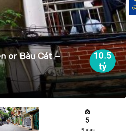
n or Bàu Cát –
10.5
tỷ
5
Photos