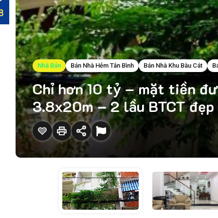
Nhà Bán
Bán Nhà Hẻm Tân Bình
Bán Nhà Khu Bàu Cát
B
Chỉ hơn 10 tỷ – mặt tiền đ
3.8x20m – 2 lầu BTCT đẹp