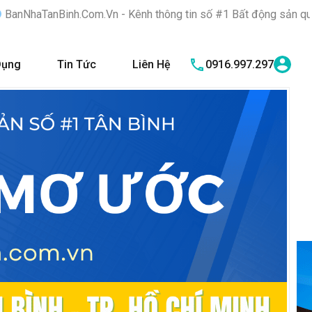
.Vn - Kênh thông tin số #1 Bất động sản quận Tân Bình "Nơi bạn
Dụng
Tin Tức
Liên Hệ
0916.997.297