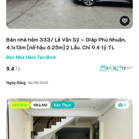
Bán nhà hẻm 333/ Lê Văn Sỹ – Giáp Phú Nhuận,
4.1x13m [nở hậu 6.25m] 2 Lầu. Chỉ 9.4 tỷ TL
Bán Nhà Hẻm Tân Bình
m²
9.4
Tỷ
3
3
72
Ngày đăng:
06/08/2026
Nhà Bán
Nhà Mở
Xác Thực
5