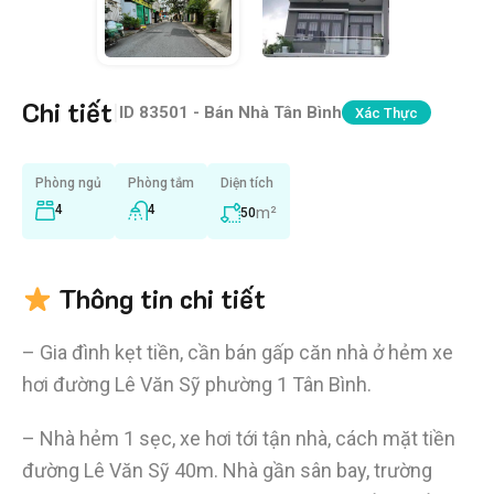
Chi tiết
|
ID
83501 - Bán Nhà Tân Bình
Xác Thực
Phòng ngủ
Phòng tắm
Diện tích
4
4
m²
50
Thông tin chi tiết
– Gia đình kẹt tiền, cần bán gấp căn nhà ở hẻm xe
hơi đường Lê Văn Sỹ phường 1 Tân Bình.
– Nhà hẻm 1 sẹc, xe hơi tới tận nhà, cách mặt tiền
đường Lê Văn Sỹ 40m. Nhà gần sân bay, trường