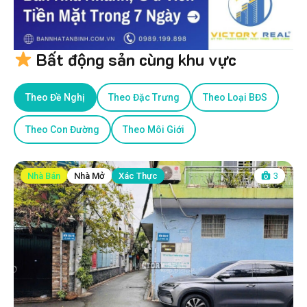
Bất động sản cùng khu vực
Theo Đề Nghị
Theo Đặc Trưng
Theo Loại BĐS
Theo Con Đường
Theo Môi Giới
Nhà Bán
Nhà Mở
Xác Thực
3