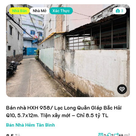
Nhà Bán
Nhà Mở
Xác Thực
3
Bán nhà HXH 958/ Lạc Long Quân Giáp Bắc Hải
Q10, 5.7x12m. Tiện xây mới – Chỉ 8.5 tỷ TL
Bán Nhà Hẻm Tân Bình
m²
2
2
69