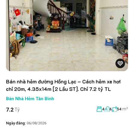
Bán nhà hẻm đường Hồng Lạc – Cách hẻm xe hơi
chỉ 20m, 4.35x14m [2 Lầu ST]. Chỉ 7.2 tỷ TL
Bán Nhà Hẻm Tân Bình
m²
7.2
Tỷ
4
6
54
Ngày đăng:
06/08/2026