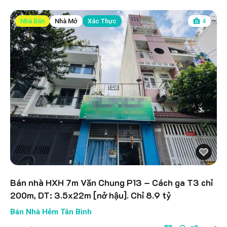
Nhà Bán
Nhà Mở
Xác Thực
4
Bán nhà HXH 7m Văn Chung P13 – Cách ga T3 chỉ
200m, DT: 3.5x22m [nở hậu]. Chỉ 8.9 tỷ
Bán Nhà Hẻm Tân Bình