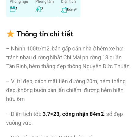
Phòng ngủ
Phòng tắm
Diện tích
3
2
m²
84
Thông tin chi tiết
– Nhỉnh 100tr/m2, bán gấp căn nhà ở hẻm xe hơi
tránh nhau đường Nhất Chi Mai phường 13 quận
Tân Bình, hẻm thẳng đẹp thông Nguyễn Đức Thuận.
– Vị trí đẹp, cách mặt tiền đường 20m, hẻm thẳng
đẹp, không buôn bán lấn chiếm. đường hẻm hiện
hữu 6m
– Diện tích tốt:
3.7×23, công nhận 84m2
. sổ đẹp
vuông vức.