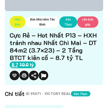
Nhà
Bán Nhà Hẻm Tân
Xác
cần bán
Bán
Bình
Thực
gấp
Cực Rẻ – Hot Nhất P13 – HXH
tránh nhau Nhất Chi Mai – DT
84m2 (3.7×23) – 2 Tầng
BTCT kiên cố – 8.7 tỷ TL
8.7
10.0
tỷ
Chi tiết
|
ID
95071 - VICTORY REAL
Xác Thực