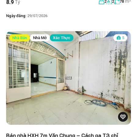
m²
8.9
Tỷ
2
2
78
Ngày đăng:
29/07/2026
Nhà Bán
Nhà Mở
Xác Thực
5
Bán nhà HXH 7m Văn Chung – Cách ga T3 chỉ