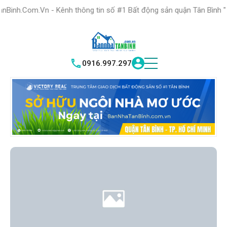
HỆ THỐNG TRUNG
TÂM GIAO DỊCH BĐS TỐT NHẤT QUẬN
- Kênh thông tin số #1 Bất động sản quận Tân Bình "Nơi bạn tìm ki
TÌM HIỂU NGAY
|
TÂN BÌNH
VICTORY REAL
0916.997.297