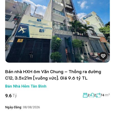
Bán nhà HXH 6m Văn Chung – Thông ra đường
C12, 3.5x21m [vuông vức]. Giá 9.6 tỷ TL
Bán Nhà Hẻm Tân Bình
m²
9.6
Tỷ
2
2
74
Ngày đăng:
08/08/2026