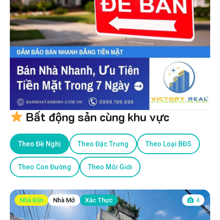
Bất động sản cùng khu vực
Theo Đề Nghị
Theo Đặc Trưng
Theo Loại BĐS
Theo Con Đường
Theo Môi Giới
Nhà Bán
Nhà Mở
Xác Thực
4