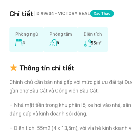
Chi tiết
|
ID
99634 - VICTORY REAL
Xác Thực
Phòng ngủ
Phòng tắm
Diện tích
4
5
m²
55
Thông tin chi tiết
Chính chủ cần bán nhà gấp với mức giá ưu đãi tại Đườ
gần chợ Bàu Cát và Công viên Bàu Cát.
– Nhà mặt tiền trong khu phân lô, xe hơi vào nhà, sân
đẳng cấp và kinh doanh sôi động.
– Diện tích: 55m2 (4 x 13,5m), với vỉa hè kinh doanh v