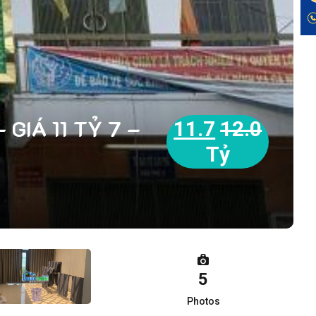
GIÁ 11 TỶ 7 –
11.7
12.0
Tỷ
5
Photos