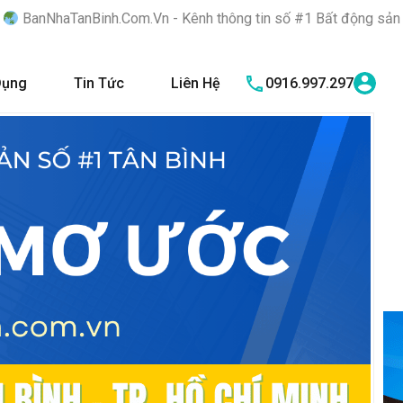
Com.Vn - Kênh thông tin số #1 Bất động sản quận Tân Bình "Nơi 
Dụng
Tin Tức
Liên Hệ
0916.997.297