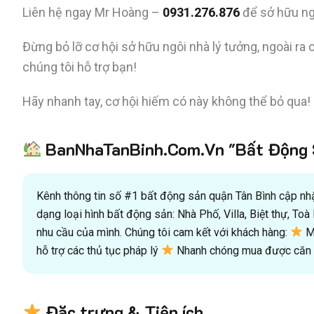
Liên hệ ngay Mr Hoàng –
0931.276.876
để sở hữu ngô
Đừng bỏ lỡ cơ hội sở hữu ngôi nhà lý tưởng, ngoài ra 
chúng tôi hỗ trợ bạn!
Hãy nhanh tay, cơ hội hiếm có này không thể bỏ qua!
BanNhaTanBinh.Com.Vn "Bất Động S
Kênh thông tin số #1 bất động sản quận Tân Bình cập nhật
dạng loại hình bất động sản: Nhà Phố, Villa, Biệt thự, T
nhu cầu của mình. Chúng tôi cam kết với khách hàng:
Mu
hỗ trợ các thủ tục pháp lý
Nhanh chóng mua được căn n
Đặc trưng & Tiện ích