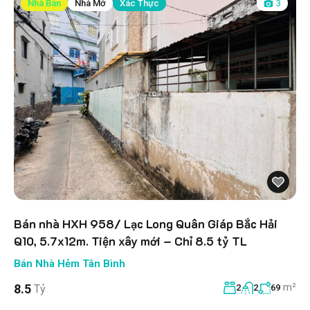
Nhà Bán
Nhà Mở
Xác Thực
3
Bán nhà HXH 958/ Lạc Long Quân Giáp Bắc Hải
Q10, 5.7x12m. Tiện xây mới – Chỉ 8.5 tỷ TL
Bán Nhà Hẻm Tân Bình
m²
8.5
Tỷ
2
2
69