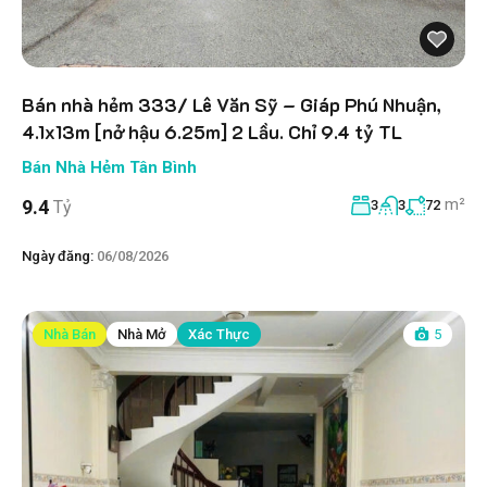
Bán nhà hẻm 333/ Lê Văn Sỹ – Giáp Phú Nhuận,
4.1x13m [nở hậu 6.25m] 2 Lầu. Chỉ 9.4 tỷ TL
Bán Nhà Hẻm Tân Bình
m²
9.4
Tỷ
3
3
72
Ngày đăng:
06/08/2026
Nhà Bán
Nhà Mở
Xác Thực
5