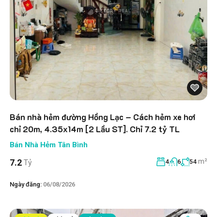
Bán nhà hẻm đường Hồng Lạc – Cách hẻm xe hơi
chỉ 20m, 4.35x14m [2 Lầu ST]. Chỉ 7.2 tỷ TL
Bán Nhà Hẻm Tân Bình
m²
7.2
Tỷ
4
6
54
Ngày đăng:
06/08/2026