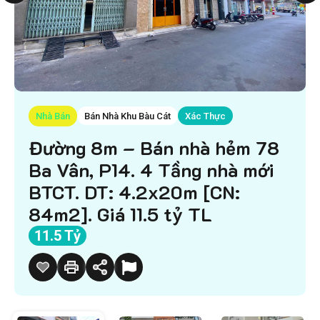
Nhà Bán
Bán Nhà Khu Bàu Cát
Xác Thực
Đường 8m – Bán nhà hẻm 78
Ba Vân, P14. 4 Tầng nhà mới
BTCT. DT: 4.2x20m [CN:
84m2]. Giá 11.5 tỷ TL
11.5 Tỷ