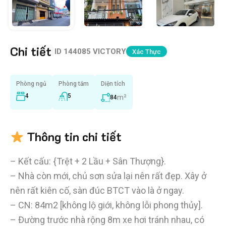
Chi tiết
|
ID
144085 VICTORY
Xác Thực
Phòng ngủ
Phòng tắm
Diện tích
4
5
m²
84
Thông tin chi tiết
– Kết cấu: {Trệt + 2 Lầu + Sân Thượng}.
– Nhà còn mới, chủ sơn sửa lại nên rất đẹp. Xây ở
nên rất kiên cố, sàn đúc BTCT vào là ở ngay.
– CN: 84m2 [không lộ giới, không lỗi phong thủy].
– Đường trước nhà rộng 8m xe hơi tránh nhau, có