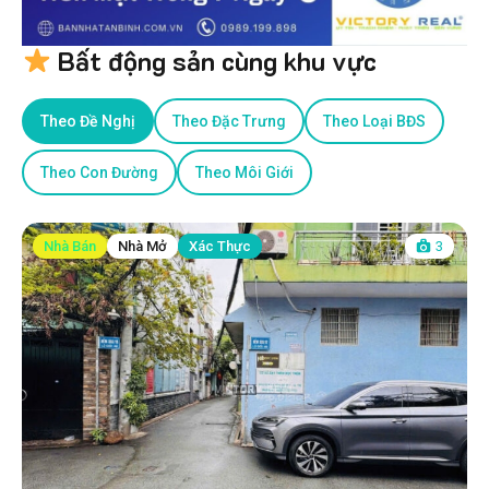
Bất động sản cùng khu vực
Theo Đề Nghị
Theo Đặc Trưng
Theo Loại BĐS
Theo Con Đường
Theo Môi Giới
Nhà Bán
Nhà Mở
Xác Thực
3