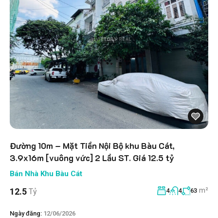
Đường 10m – Mặt Tiền Nội Bộ khu Bàu Cát,
3.9x16m [vuông vức] 2 Lầu ST. Giá 12.5 tỷ
Bán Nhà Khu Bàu Cát
m²
12.5
Tỷ
4
4
63
Ngày đăng:
12/06/2026