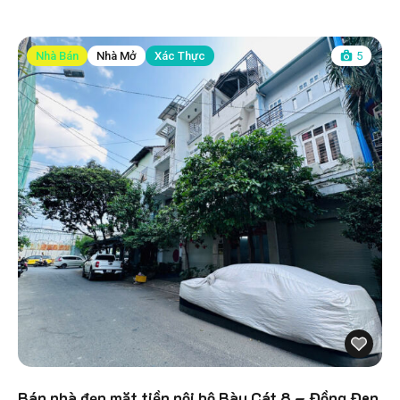
Nhà Bán
Nhà Mở
Xác Thực
5
Bán nhà đẹp mặt tiền nội bộ Bàu Cát 8 – Đồng Đen,