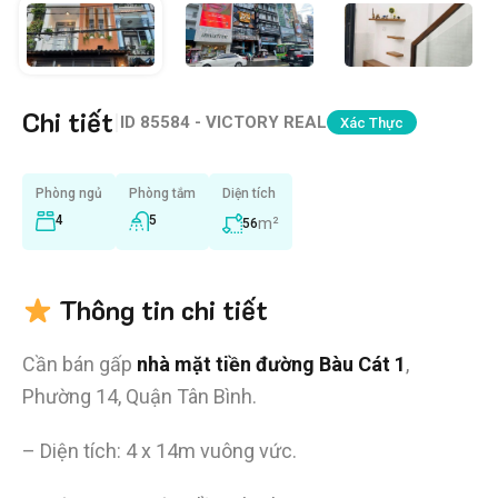
Chi tiết
|
ID
85584 - VICTORY REAL
Xác Thực
Phòng ngủ
Phòng tắm
Diện tích
4
5
m²
56
Thông tin chi tiết
Cần bán gấp
nhà mặt tiền đường Bàu Cát 1
,
Phường 14, Quận Tân Bình.
– Diện tích: 4 x 14m vuông vức.