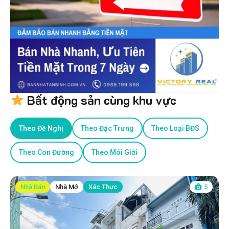
Bất động sản cùng khu vực
Theo Đề Nghị
Theo Đặc Trưng
Theo Loại BĐS
Theo Con Đường
Theo Môi Giới
Nhà Bán
Nhà Mở
Xác Thực
5