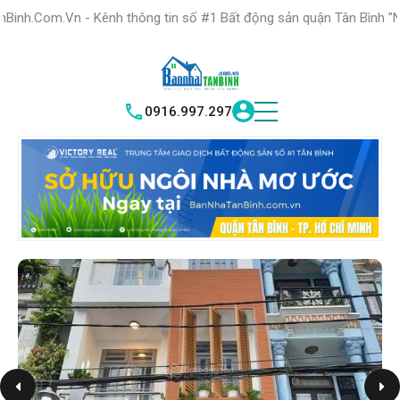
HỆ THỐNG TRUNG
TÂM GIAO DỊCH BĐS TỐT NHẤT QUẬN
- Kênh thông tin số #1 Bất động sản quận Tân Bình "Nơi bạn tìm ki
TÌM HIỂU NGAY
|
TÂN BÌNH
VICTORY REAL
0916.997.297