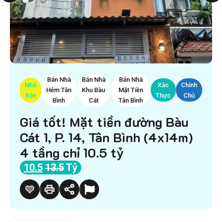
Bán Nhà
Bán Nhà
Bán Nhà
Nhà
Xác
Chính
Hẻm Tân
Khu Bàu
Mặt Tiền
Bán
Thực
Chủ
Bình
Cát
Tân Bình
Giá tốt! Mặt tiền đường Bàu
Cát 1, P. 14, Tân Bình (4x14m)
4 tầng chỉ 10.5 tỷ
10.5
13.5
Tỷ