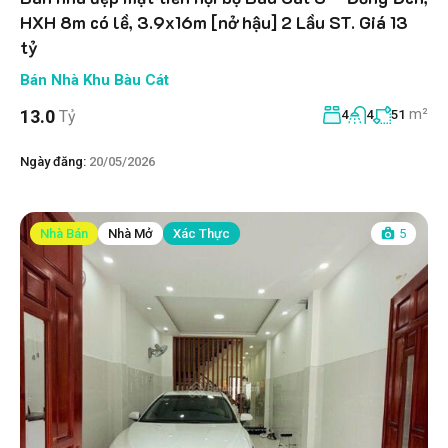
HXH 8m có lề, 3.9x16m [nở hậu] 2 Lầu ST. Giá 13
tỷ
Bán Nhà Khu Bàu Cát
m²
13.0
Tỷ
4
4
51
Ngày đăng:
20/05/2026
Nhà Bán
Nhà Mở
Xác Thực
5