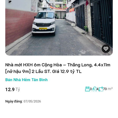
Nhà mới HXH 6m Cộng Hòa – Thăng Long, 4.4x11m
[nở hậu 9m] 2 Lầu ST. Giá 12.9 tỷ TL
Bán Nhà Hẻm Tân Bình
m²
12.9
Tỷ
3
4
73
Ngày đăng:
07/05/2026