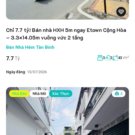
Chỉ 7.7 tỷ! Bán nhà HXH 5m ngay Etown Cộng Hòa
– 3.3×14.05m vuông vức 2 tầng
Bán Nhà Hẻm Tân Bình
m²
7.7
Tỷ
3
3
43
Ngày đăng:
13/07/2026
Nhà Bán
Nhà Mở
Xác Thực
4