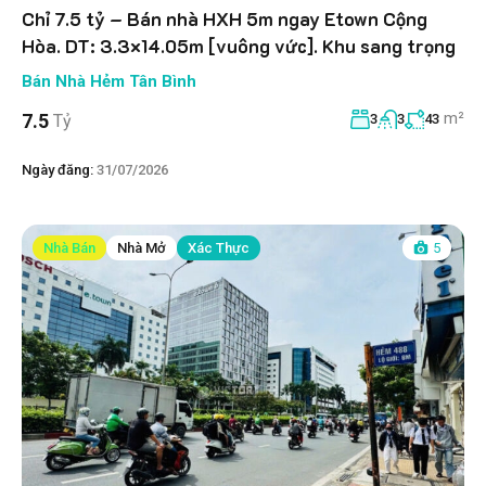
Chỉ 7.5 tỷ – Bán nhà HXH 5m ngay Etown Cộng
Hòa. DT: 3.3×14.05m [vuông vức]. Khu sang trọng
Bán Nhà Hẻm Tân Bình
m²
7.5
Tỷ
3
3
43
Ngày đăng:
31/07/2026
Nhà Bán
Nhà Mở
Xác Thực
5