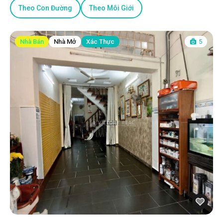
Theo Con Đường
Theo Môi Giới
Nhà Bán
Nhà Mở
Xác Thực
5