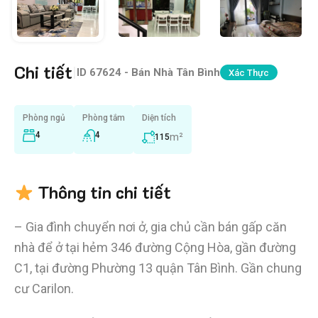
Chi tiết
|
ID
67624 - Bán Nhà Tân Bình
Xác Thực
Phòng ngủ
Phòng tắm
Diện tích
4
4
m²
115
Thông tin chi tiết
– Gia đình chuyển nơi ở, gia chủ cần bán gấp căn
nhà để ở tại hẻm 346 đường Cộng Hòa, gần đường
C1, tại đường Phường 13 quận Tân Bình. Gần chung
cư Carilon.