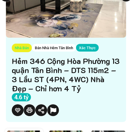
Nhà Bán
Bán Nhà Hẻm Tân Bình
Xác Thực
Hẻm 346 Cộng Hòa Phường 13
quận Tân Bình – DTS 115m2 –
3 Lầu ST (4PN, 4WC) Nhà
Đẹp – Chỉ hơn 4 Tỷ
4.6 tỷ