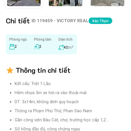
Chi tiết
|
ID
119459 - VICTORY REAL
Xác Thực
Phòng ngủ
Phòng tắm
Diện tích
2
2
m²
42
Thông tin chi tiết
Kết cấu: Trệt 1 Lầu
Hẻm nhựa 5m xe hơi ra vào thoải mái
DT: 3x14m, không dính quy hoạch
Thông ra Phạm Phú Thứ, Phan Sào Nam
Gần công viên Bàu Cát, chợ, trường học cấp 1,2…
Sổ hồng đầy đủ, công chứng ngay