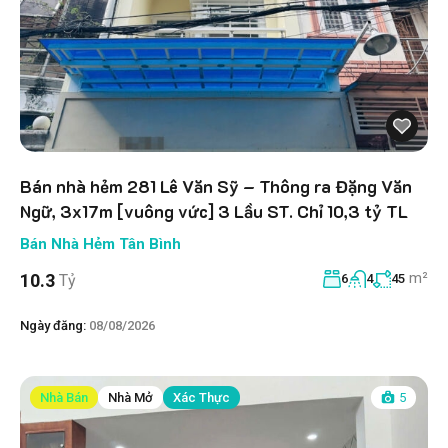
Bán nhà hẻm 281 Lê Văn Sỹ – Thông ra Đặng Văn
Ngữ, 3x17m [vuông vức] 3 Lầu ST. Chỉ 10,3 tỷ TL
Bán Nhà Hẻm Tân Bình
m²
10.3
Tỷ
6
4
45
Ngày đăng:
08/08/2026
Nhà Bán
Nhà Mở
Xác Thực
5