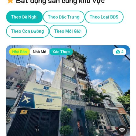
Bất động sản cùng khu vực
Theo Đề Nghị
Theo Đặc Trưng
Theo Loại BĐS
Theo Con Đường
Theo Môi Giới
Nhà Bán
Nhà Mở
Xác Thực
4