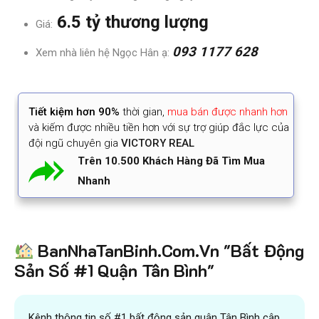
6.5 tỷ thương lượng
Giá:
093 1177 628
Xem nhà liên hệ Ngọc Hân ạ:
Tiết kiệm
hơn 90%
thời gian
,
mua bán được nhanh hơn
và kiếm được nhiều tiền hơn với sự trợ giúp đắc lực của
đội ngũ chuyên gia
VICTORY REAL
Trên 10.500 Khách Hàng Đã Tìm Mua
Nhanh
BanNhaTanBinh.Com.Vn "Bất Động
Sản Số #1 Quận Tân Bình"
Kênh thông tin số #1 bất động sản quận Tân Bình cập