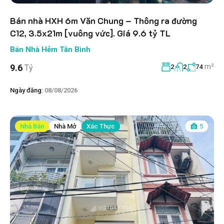
Bán nhà HXH 6m Văn Chung – Thông ra đường
C12, 3.5x21m [vuông vức]. Giá 9.6 tỷ TL
Bán Nhà Hẻm Tân Bình
m²
9.6
Tỷ
2
2
74
Ngày đăng:
08/08/2026
Nhà Bán
Nhà Mở
Xác Thực
5