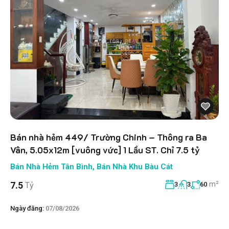
Bán nhà hẻm 449/ Trường Chinh – Thông ra Ba
Vân, 5.05x12m [vuông vức] 1 Lầu ST. Chỉ 7.5 tỷ
Bán Nhà Hẻm Tân Bình
,
Bán Nhà Khu Bàu Cát
m²
7.5
Tỷ
3
3
60
Ngày đăng:
07/08/2026