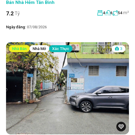
Bán Nhà Hẻm Tân Bình
m²
7.2
Tỷ
4
6
54
Ngày đăng:
07/08/2026
Nhà Bán
Nhà Mở
Xác Thực
3