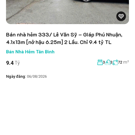
Bán nhà hẻm 333/ Lê Văn Sỹ – Giáp Phú Nhuận,
4.1x13m [nở hậu 6.25m] 2 Lầu. Chỉ 9.4 tỷ TL
Bán Nhà Hẻm Tân Bình
m²
9.4
Tỷ
3
3
72
Ngày đăng:
06/08/2026