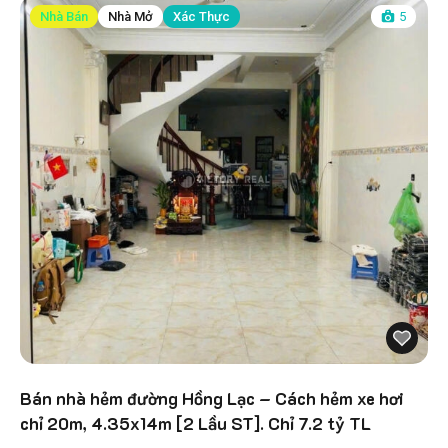
Nhà Bán
Nhà Mở
Xác Thực
5
Bán nhà hẻm đường Hồng Lạc – Cách hẻm xe hơi
chỉ 20m, 4.35x14m [2 Lầu ST]. Chỉ 7.2 tỷ TL