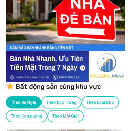
Bất động sản cùng khu vực
Theo Đề Nghị
Theo Đặc Trưng
Theo Loại BĐS
Theo Con Đường
Theo Môi Giới