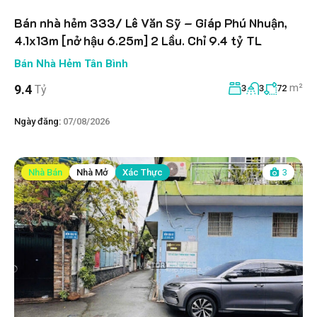
Bán nhà hẻm 333/ Lê Văn Sỹ – Giáp Phú Nhuận,
4.1x13m [nở hậu 6.25m] 2 Lầu. Chỉ 9.4 tỷ TL
Bán Nhà Hẻm Tân Bình
m²
9.4
Tỷ
3
3
72
Ngày đăng:
07/08/2026
Nhà Bán
Nhà Mở
Xác Thực
3