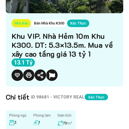
Nhà Bán
Bán Nhà Khu K300
Xác Thực
Khu VIP. Nhà Hẻm 10m Khu
K300. DT: 5.3×13.5m. Mua về
xây cao tầng giá 13 tỷ 1
13.1 Tỷ
Chi tiết
|
ID
98681 - VICTORY REAL
Xác Thực
Phòng ngủ
Phòng tắm
Diện tích
2
1
m²
73