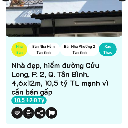
Nhà
Bán Nhà Hẻm
Bán Nhà Phường 2
Xác
Bán
Tân Bình
Tân Bình
Thực
Nhà đẹp, hiếm đường Cửu
Long, P. 2, Q. Tân Bình,
4,6x12m, 10,5 tỷ TL mạnh vì
cần bán gấp
10.5
12.0
Tỷ