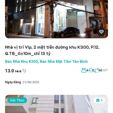
Nhà vị trí Vip, 2 mặt tiền đường khu K300, P.12,
Q.TB_6x10m_chỉ 13 tỷ
Bán Nhà Khu K300
,
Bán Nhà Mặt Tiền Tân Bình
m²
13.0
Tỷ
4
5
60
14.0
Ngày đăng:
21/06/2023
Xác Thực
4