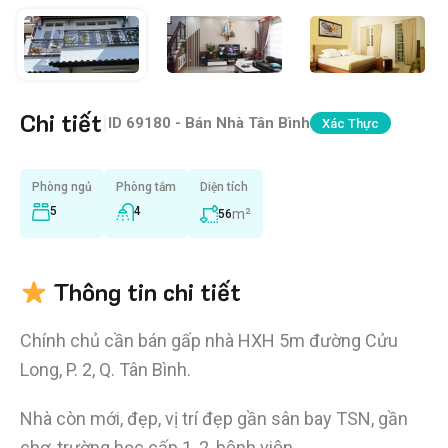
Chi tiết
|
ID
69180 - Bán Nhà Tân Bình
Xác Thực
Phòng ngủ
Phòng tắm
Diện tích
5
4
m²
56
Thông tin chi tiết
Chính chủ cần bán gấp nhà HXH 5m đường Cửu
Long, P. 2, Q. Tân Bình.
Nhà còn mới, đẹp, vị trí đẹp gần sân bay TSN, gần
chợ, trường học cấp 1, 2, bệnh viện….