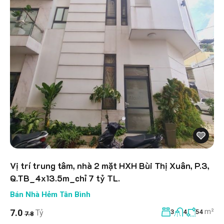
Vị trí trung tâm, nhà 2 mặt HXH Bùi Thị Xuân, P.3,
Q.TB_4x13.5m_chỉ 7 tỷ TL.
Bán Nhà Hẻm Tân Bình
m²
7.0
Tỷ
3
4
54
7.8