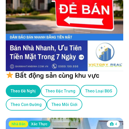
Bất động sản cùng khu vực
Theo Đề Nghị
Theo Đặc Trưng
Theo Loại BĐS
Theo Con Đường
Theo Môi Giới
Nhà Bán
Xác Thực
4