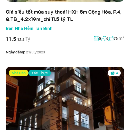
Giá siêu tốt mùa suy thoái HXH 5m Cộng Hòa, P.4,
Q.TB_4.2x19m_chỉ 11.5 tỷ TL
Bán Nhà Hẻm Tân Bình
m²
11.5
Tỷ
5
6
76
12.4
Ngày đăng:
21/06/2023
Nhà Bán
Xác Thực
4