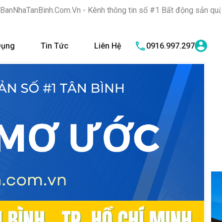
n - Kênh thông tin số #1 Bất động sản quận Tân Bình "Nơi bạn t
Dụng
Tin Tức
Liên Hệ
0916.997.297