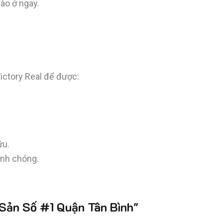
vào ở ngay.
ctory Real để được:
ữu.
anh chóng.
ản Số #1 Quận Tân Bình"