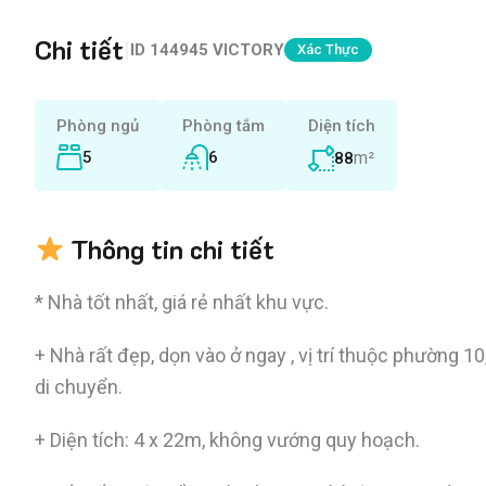
Chi tiết
|
ID
144945 VICTORY
Xác Thực
Phòng ngủ
Phòng tắm
Diện tích
5
6
m²
88
Thông tin chi tiết
* Nhà tốt nhất, giá rẻ nhất khu vực.
+ Nhà rất đẹp, dọn vào ở ngay , vị trí thuộc phường 1
di chuyển.
+ Diện tích: 4 x 22m, không vướng quy hoạch.