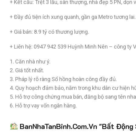
+ Kết cấu: Trệt 3 lầu, sân thượng, nhà đẹp 5 PN, dọn 
+ Đầy đủ tiện ích xung quanh, gần ga Metro tương lai.
+ Giá bán: 8.9 tỷ có thương lượng.
+ Liên hệ:
0947 942 539
Huỳnh Minh Nên – công ty Vi
1. Căn nhà như ý.
2. Giá tốt nhất.
3. Pháp lý rõ ràng Sổ hồng hoàn công đầy đủ.
4. Quy hoạch đảm bảo, nằm trong khu dân cư hiện h
5. Hỗ trợ công chứng mua bán, đăng bộ sang tên nh
6. Hỗ trợ vay vốn ngân hàng.
BanNhaTanBinh.Com.Vn "Bất Động S