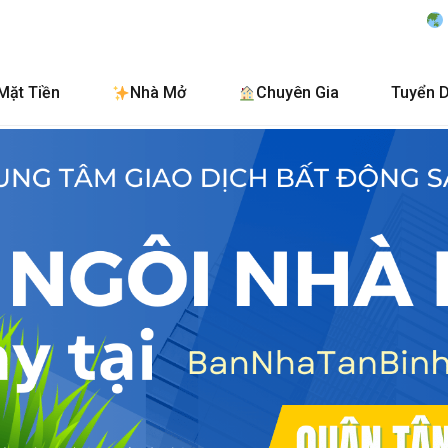
BanNhaTanBinh.Com.V
Mặt Tiền
Nhà Mở
Chuyên Gia
Tuyển 