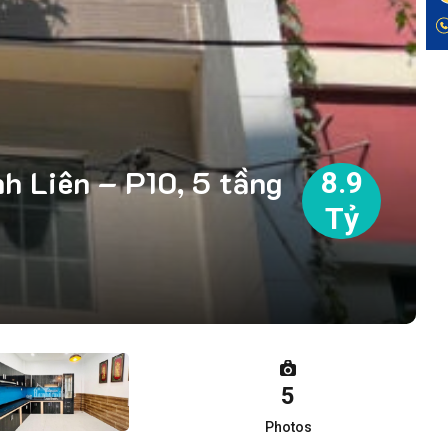
h Liên – P10, 5 tầng
8.9
Tỷ
5
Photos