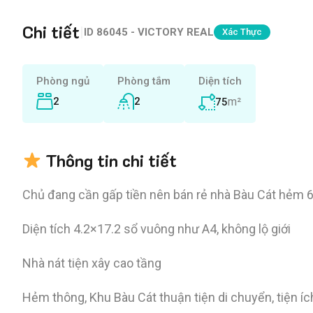
Chi tiết
|
ID
86045 - VICTORY REAL
Xác Thực
Phòng ngủ
Phòng tắm
Diện tích
2
2
m²
75
Thông tin chi tiết
Chủ đang cần gấp tiền nên bán rẻ nhà Bàu Cát hẻm 
Diện tích 4.2×17.2 sổ vuông như A4, không lộ giới
Nhà nát tiện xây cao tầng
Hẻm thông, Khu Bàu Cát thuận tiện di chuyển, tiện íc