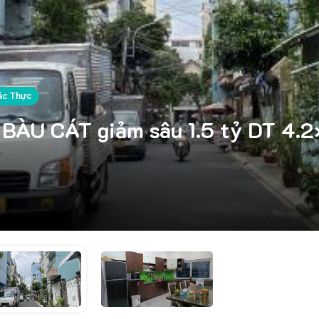
ác Thực
BÀU CÁT giảm sâu 1.5 tỷ DT 4.2×