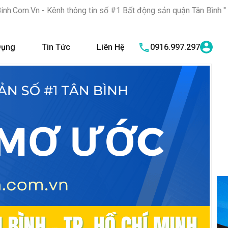
ông tin số #1 Bất động sản quận Tân Bình "Nơi bạn tìm kiếm bất
Dụng
Tin Tức
Liên Hệ
0916.997.297