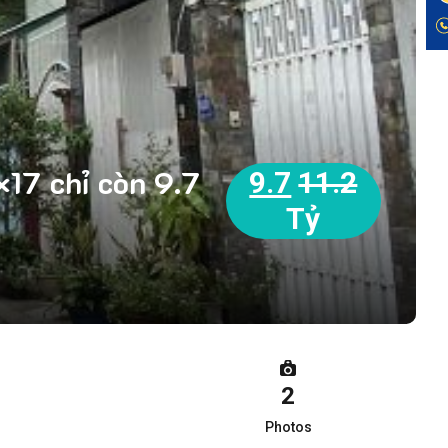
17 chỉ còn 9.7
9.7
11.2
Tỷ
2
Photos