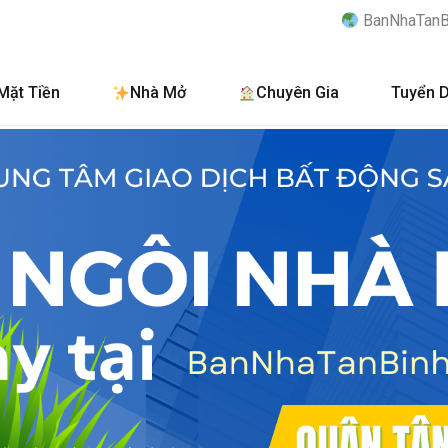
BanNhaTanBinh.Com.Vn - Kênh th
Mặt Tiền
Nhà Mở
Chuyên Gia
Tuyển 