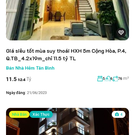
Giá siêu tốt mùa suy thoái HXH 5m Cộng Hòa, P.4,
Q.TB_4.2x19m_chỉ 11.5 tỷ TL
Bán Nhà Hẻm Tân Bình
m²
11.5
Tỷ
5
6
76
12.4
Ngày đăng:
21/06/2023
Nhà Bán
Xác Thực
4