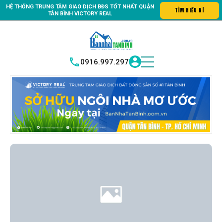
HỆ THỐNG TRUNG
TÂM GIAO DỊCH BĐS TỐT NHẤT QUẬN
tin số #1 Bất động sản quận Tân Bình "Nơi bạn tìm kiếm bất động s
TÌM H
|
TÂN BÌNH
VICTORY REAL
0916.997.297