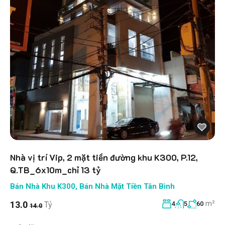
Nhà vị trí Vip, 2 mặt tiền đường khu K300, P.12,
Q.TB_6x10m_chỉ 13 tỷ
Bán Nhà Khu K300
,
Bán Nhà Mặt Tiền Tân Bình
m²
13.0
Tỷ
4
5
60
14.0