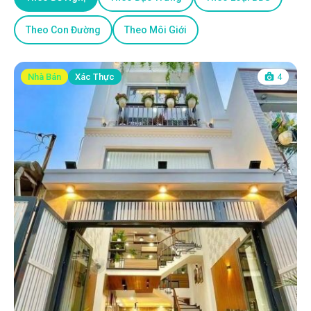
Theo Con Đường
Theo Môi Giới
Nhà Bán
Xác Thực
4