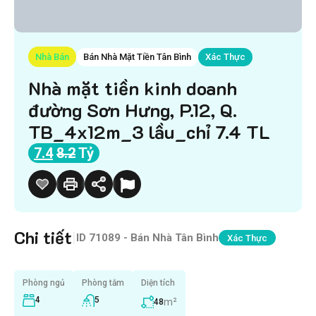
Nhà Bán
Bán Nhà Mặt Tiền Tân Bình
Xác Thực
Nhà mặt tiền kinh doanh
đường Sơn Hưng, P.12, Q.
TB_4x12m_3 lầu_chỉ 7.4 TL
7.4
8.2
Tỷ
Chi tiết
|
ID
71089 - Bán Nhà Tân Bình
Xác Thực
Phòng ngủ
Phòng tắm
Diện tích
4
5
m²
48