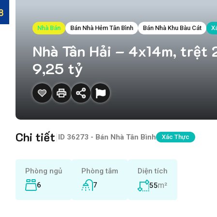
Nhà Bán
Bán Nhà Hẻm Tân Bình
Bán Nhà Khu Bàu Cát
X
Nhà Tân Hải – 4x14m, trệt 
9,25 tỷ
Chi tiết
|
ID
36273 - Bán Nhà Tân Bình
Xác Thực
Phòng ngủ
Phòng tắm
Diện tích
6
7
m²
55