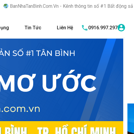
inh.Com.Vn - Kênh thông tin số #1 Bất động sản quận Tân Bình "
Dụng
Tin Tức
Liên Hệ
0916.997.297