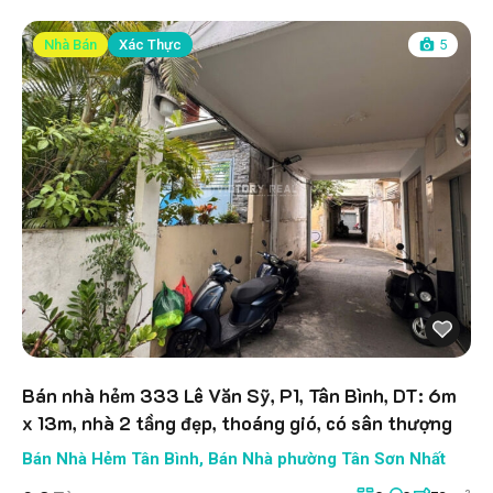
Nhà Bán
Xác Thực
5
Bán nhà hẻm 333 Lê Văn Sỹ, P1, Tân Bình, DT: 6m
x 13m, nhà 2 tầng đẹp, thoáng gió, có sân thượng
Bán Nhà Hẻm Tân Bình
,
Bán Nhà phường Tân Sơn Nhất