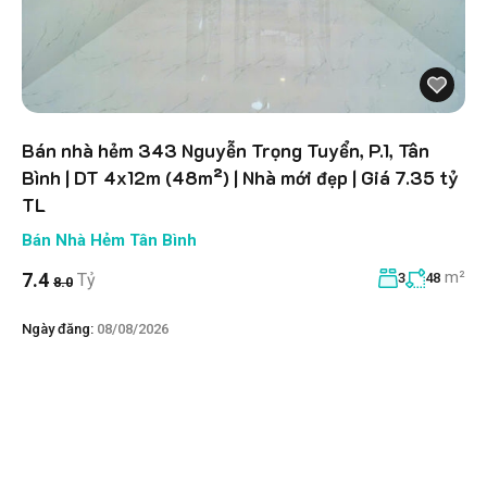
Bán nhà hẻm 343 Nguyễn Trọng Tuyển, P.1, Tân
Bình | DT 4x12m (48m²) | Nhà mới đẹp | Giá 7.35 tỷ
TL
Bán Nhà Hẻm Tân Bình
m²
7.4
Tỷ
3
48
8.0
Ngày đăng:
08/08/2026