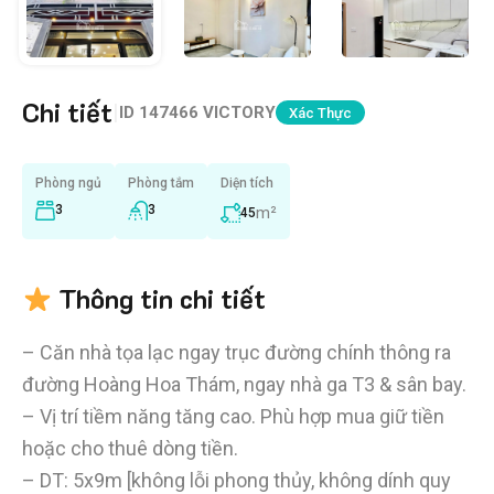
Chi tiết
|
ID
147466 VICTORY
Xác Thực
Phòng ngủ
Phòng tắm
Diện tích
3
3
m²
45
Thông tin chi tiết
– Căn nhà tọa lạc ngay trục đường chính thông ra
đường Hoàng Hoa Thám, ngay nhà ga T3 & sân bay.
– Vị trí tiềm năng tăng cao. Phù hợp mua giữ tiền
hoặc cho thuê dòng tiền.
– DT: 5x9m [không lỗi phong thủy, không dính quy