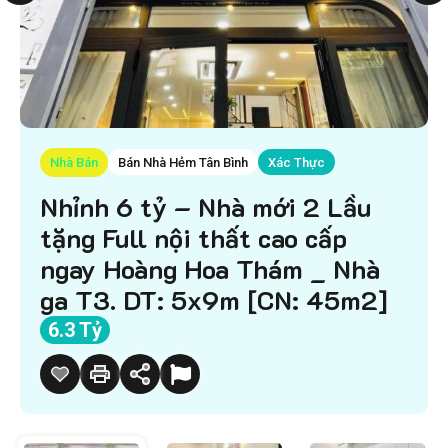
Nhà Bán
Bán Nhà Hẻm Tân Bình
Xác Thực
Nhỉnh 6 tỷ – Nhà mới 2 Lầu
tặng Full nội thất cao cấp
ngay Hoàng Hoa Thám _ Nhà
ga T3. DT: 5x9m [CN: 45m2]
6.3 Tỷ