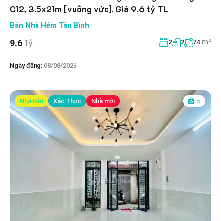
C12, 3.5x21m [vuông vức]. Giá 9.6 tỷ TL
Bán Nhà Hẻm Tân Bình
m²
9.6
Tỷ
2
2
74
Ngày đăng:
08/08/2026
Nhà Bán
Xác Thực
Nhà mới
5