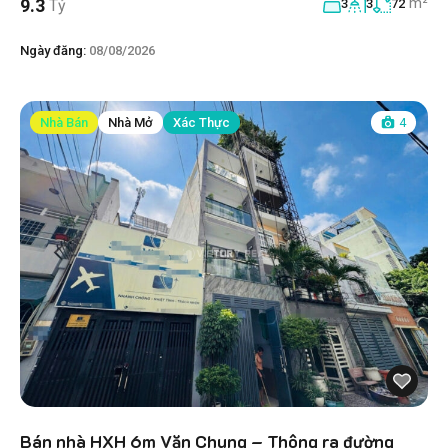
m²
9.3
Tỷ
3
3
72
Ngày đăng:
08/08/2026
Nhà Bán
Nhà Mở
Xác Thực
4
Bán nhà HXH 6m Văn Chung – Thông ra đường