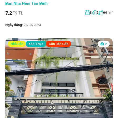
Bán Nhà Hẻm Tân Bình
m²
7.2
Tỷ TL
3
2
64
Ngày đăng:
22/03/2024
Nhà Bán
Xác Thực
Cần Bán Gấp
2