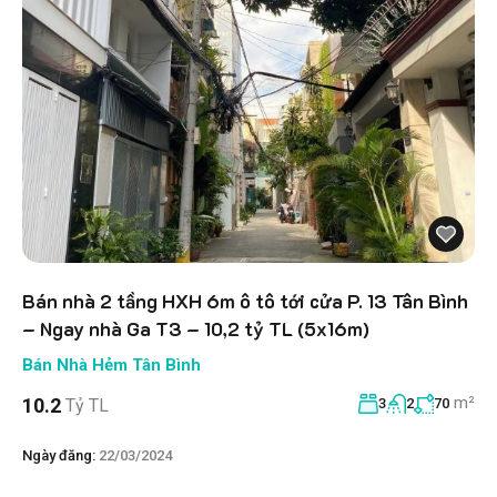
Bán nhà 2 tầng HXH 6m ô tô tới cửa P. 13 Tân Bình
– Ngay nhà Ga T3 – 10,2 tỷ TL (5x16m)
Bán Nhà Hẻm Tân Bình
m²
10.2
Tỷ TL
3
2
70
Ngày đăng:
22/03/2024