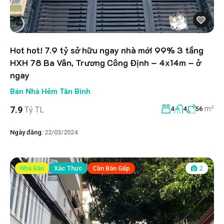
Hot hot! 7.9 tỷ sở hữu ngay nhà mới 99% 3 tầng
HXH 78 Ba Vân, Trương Công Định – 4x14m – ở
ngay
Bán Nhà Hẻm Tân Bình
m²
7.9
Tỷ TL
4
4
56
Ngày đăng:
22/03/2024
Nhà Bán
Xác Thực
Cần Bán Gấp
2