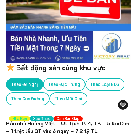
Bất động sản cùng khu vực
Theo Đề Nghị
Theo Đặc Trưng
Theo Loại BĐS
Theo Con Đường
Theo Môi Giới
Nhà Bán
Xác Thực
Cần Bán Gấp
Bán nhà Hoàng Việt – Út Tịch, P. 4, TB – 5.15x12m
– 1 trệt lầu ST vào ở ngay – 7.2 tỷ TL