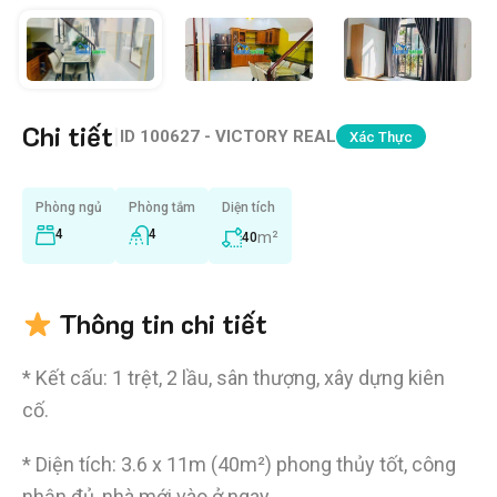
Chi tiết
|
ID
100627 - VICTORY REAL
Xác Thực
Phòng ngủ
Phòng tắm
Diện tích
4
4
m²
40
Thông tin chi tiết
* Kết cấu: 1 trệt, 2 lầu, sân thượng, xây dựng kiên
cố.
* Diện tích: 3.6 x 11m (40m²) phong thủy tốt, công
nhận đủ, nhà mới vào ở ngay.