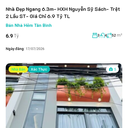
Nhà Đẹp Ngang 6.3m- HXH Nguyễn Sỹ Sách- Trệt
2 Lầu ST- Giá Chỉ 6.9 Tỷ TL
Bán Nhà Hẻm Tân Bình
m²
6.9
Tỷ
3
4
52
Ngày đăng:
17/07/2026
Nhà Bán
Xác Thực
5