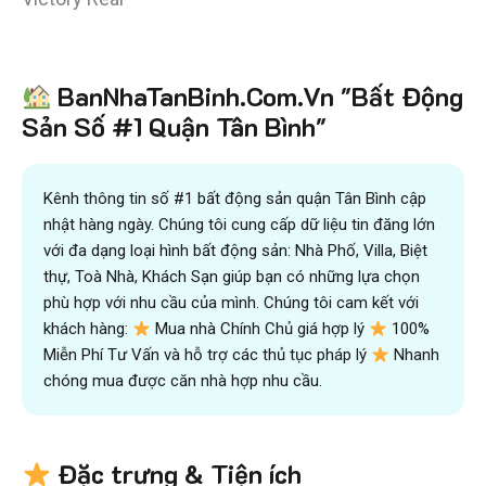
Tiết kiệm
BanNhaTanBinh.Com.Vn "Bất Động
hơn 90%
thời gian
,
mua bán được nhanh hơn
và kiếm được nhiều tiền hơn với sự trợ giúp đắc lực của
Sản Số #1 Quận Tân Bình"
đội ngũ chuyên gia
VICTORY REAL
Trên 10.500 Khách Hàng Đã Tìm Mua
Nhanh
Kênh thông tin số #1 bất động sản quận Tân Bình cập
nhật hàng ngày. Chúng tôi cung cấp dữ liệu tin đăng lớn
với đa dạng loại hình bất động sản: Nhà Phố, Villa, Biệt
thự, Toà Nhà, Khách Sạn giúp bạn có những lựa chọn
phù hợp với nhu cầu của mình. Chúng tôi cam kết với
khách hàng:
Mua nhà Chính Chủ giá hợp lý
100%
Miễn Phí Tư Vấn và hỗ trợ các thủ tục pháp lý
Nhanh
chóng mua được căn nhà hợp nhu cầu.
Đặc trưng & Tiện ích