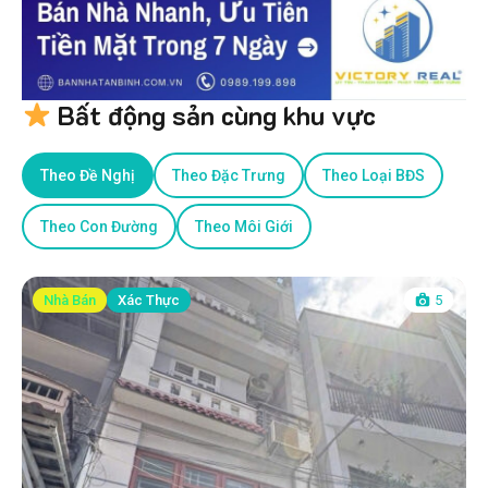
Bất động sản cùng khu vực
Theo Đề Nghị
Theo Đặc Trưng
Theo Loại BĐS
Theo Con Đường
Theo Môi Giới
Nhà Bán
Xác Thực
5