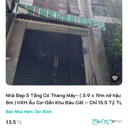
Nhà Đẹp 5 Tầng Có Thang Máy- ( 3.9 x 19m nở hậu
8m ) HXH Âu Cơ-Gần Khu Bàu Cát – Chỉ 13.5 Tỷ TL
Bán Nhà Hẻm Tân Bình
m²
13.5
Tỷ
6
7
97