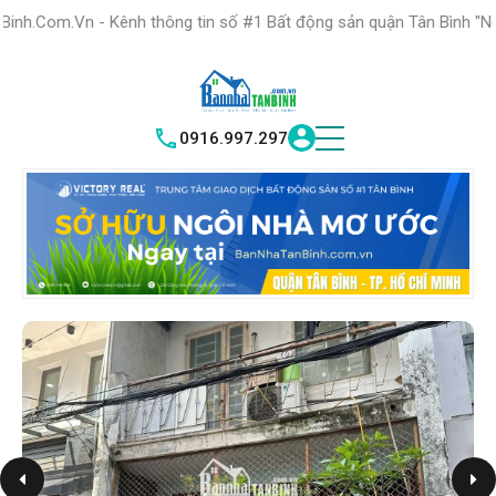
HỆ THỐNG TRUNG
TÂM GIAO DỊCH BĐS TỐT NHẤT QUẬN
nh thông tin số #1 Bất động sản quận Tân Bình "Nơi bạn tìm kiếm 
TÌM HIỂU NG
|
TÂN BÌNH
VICTORY REAL
0916.997.297