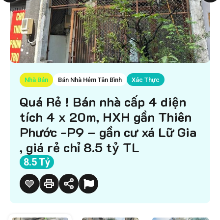
Nhà Bán
Bán Nhà Hẻm Tân Bình
Xác Thực
Quá Rẻ ! Bán nhà cấp 4 diện
tích 4 x 20m, HXH gần Thiên
Phước -P9 – gần cư xá Lữ Gia
, giá rẻ chỉ 8.5 tỷ TL
8.5 Tỷ