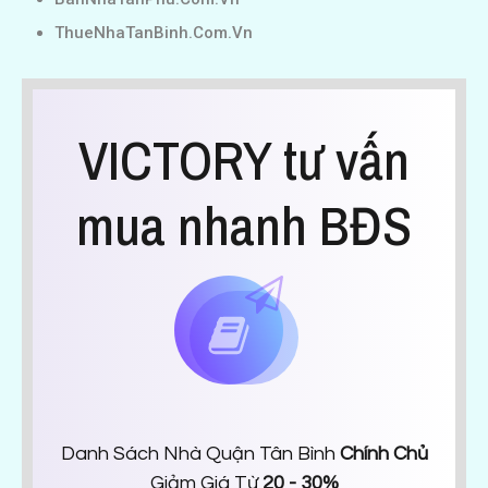
ThueNhaTanBinh.Com.Vn
VICTORY tư vấn
mua nhanh BĐS
Danh Sách Nhà Quận Tân Bình
Chính Chủ
Giảm Giá Từ
20 - 30%