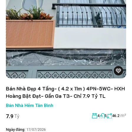
Bán Nhà Đẹp 4 Tầng- ( 4.2 x 11m ) 4PN-5WC- HXH
Hoàng Bật Đạt- Gần Ga T3- Chỉ 7.9 Tỷ TL
Bán Nhà Hẻm Tân Bình
m²
7.9
Tỷ
4
5
46.2
Ngày đăng:
17/07/2026