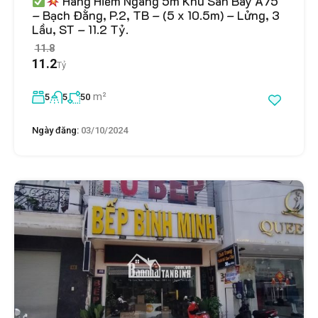
Hàng Hiếm Ngang 5m Khu Sân Bay A75
– Bạch Đằng, P.2, TB – (5 x 10.5m) – Lửng, 3
Lầu, ST – 11.2 Tỷ.
11.8
11.2
Tỷ
m²
5
5
50
Ngày đăng:
03/10/2024