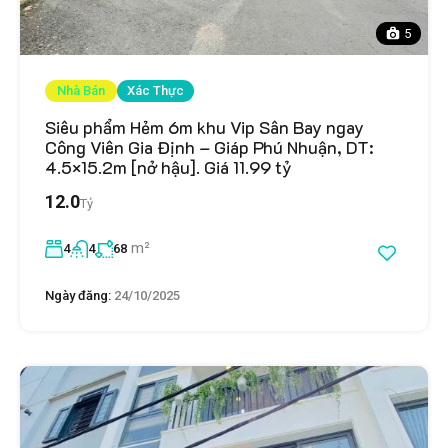
5
Nhà Bán
Xác Thực
Siêu phẩm Hẻm 6m khu Vip Sân Bay ngay
Công Viên Gia Định – Giáp Phú Nhuận, DT:
4.5×15.2m [nở hậu]. Giá 11.99 tỷ
12.0
Tỷ
m²
4
4
68
Ngày đăng:
24/10/2025