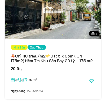
3
Nhà Bán
Xác Thực
Chỉ 110 triệu/m2
DT: 5 x 35m ( CN
175m2) Hẻm 7m Khu Sân Bay 20 tỷ – 175 m2
20.0
Tỷ
m²
3
3
175
Ngày đăng:
27/05/2024