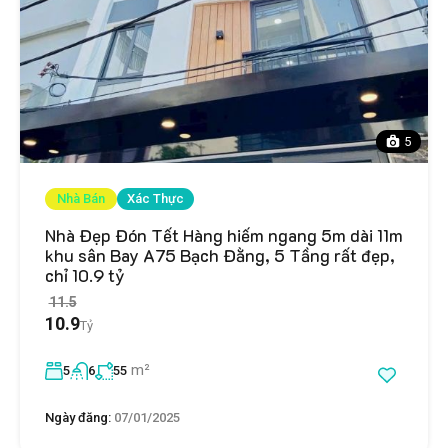
5
Nhà Bán
Xác Thực
Nhà Đẹp Đón Tết Hàng hiếm ngang 5m dài 11m
khu sân Bay A75 Bạch Đằng, 5 Tầng rất đẹp,
chỉ 10.9 tỷ
11.5
10.9
Tỷ
m²
5
6
55
Ngày đăng:
07/01/2025