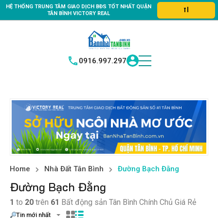
HỆ THỐNG TRUNG
TÂM GIAO DỊCH BĐS TỐT NHẤT QUẬN
 quận Tân Bình "Nơi bạn tìm kiếm bất động sản hoàn hảo, là nơi b
TÌM HIỂU NGAY
|
TÂN BÌNH
VICTORY REAL
0916.997.297
Home
Nhà Đất Tân Bình
Đường Bạch Đằng
Đường Bạch Đằng
1
to
20
trên
61
Bất động sản Tân Bình Chính Chủ Giá Rẻ
Tin mới nhất