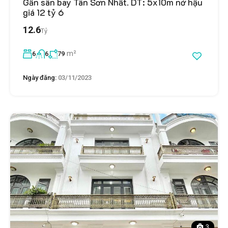
Gần sân bay Tân Sơn Nhất. DT: 5x10m nở hậu
giá 12 tỷ 6
12.6
Tỷ
m²
6
6
79
Ngày đăng:
03/11/2023
3