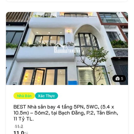
5
Nhà Bán
Xác Thực
BEST Nhà sân bay 4 tầng 5PN, 5WC, (5.4 x
10.5m) – 56m2, tại Bạch Đằng, P.2, Tân Bình,
11 Tỷ TL.
11.2
11.0
Tỷ