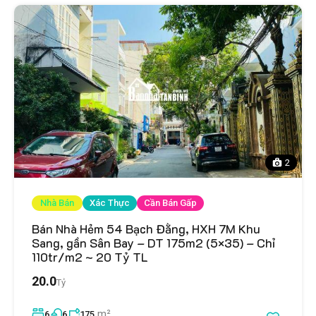
2
Nhà Bán
Xác Thực
Cần Bán Gấp
Bán Nhà Hẻm 54 Bạch Đằng, HXH 7M Khu
Sang, gần Sân Bay – DT 175m2 (5×35) – Chỉ
110tr/m2 ~ 20 Tỷ TL
20.0
Tỷ
m²
6
6
175