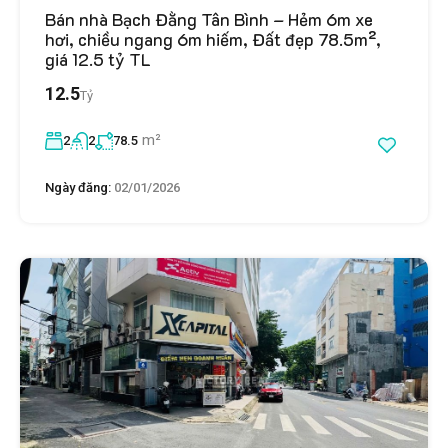
Bán nhà Bạch Đằng Tân Bình – Hẻm 6m xe
hơi, chiều ngang 6m hiếm, Đất đẹp 78.5m²,
giá 12.5 tỷ TL
12.5
Tỷ
m²
2
2
78.5
Ngày đăng:
02/01/2026