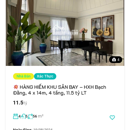
4
Nhà Bán
Xác Thực
HÀNG HIẾM KHU SÂN BAY – HXH Bạch
Đằng, 4 x 14m, 4 tầng, 11.5 tỷ LT
11.5
Tỷ
m²
4
5
56
Ngày đăng:
19/08/2024