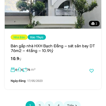
2
Nhà Bán
Xác Thực
Bán gấp nhà HXH Bạch Đằng – sát sân bay DT
76m2 – 4tầng – 10.9tỷ
10.9
tỷ
m²
4
4
76
Ngày đăng:
17/05/2023
1
2
3
4
Tiếp