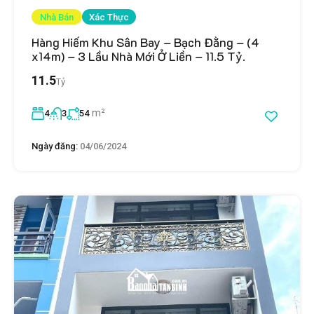
Nhà Bán
Xác Thực
Hàng Hiếm Khu Sân Bay – Bạch Đằng – (4
x14m) – 3 Lầu Nhà Mới Ở Liền – 11.5 Tỷ.
11.5
Tỷ
m²
4
3
54
Ngày đăng:
04/06/2024