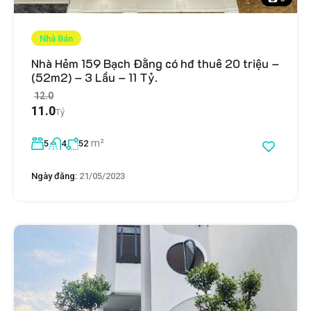
Nhà Bán
Nhà Hẻm 159 Bạch Đằng có hđ thuê 20 triệu –
(52m2) – 3 Lầu – 11 Tỷ.
12.0
11.0
Tỷ
m²
5
4
52
Ngày đăng:
21/05/2023