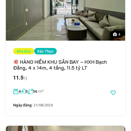
4
Nhà Bán
Xác Thực
HÀNG HIẾM KHU SÂN BAY – HXH Bạch
Đằng, 4 x 14m, 4 tầng, 11.5 tỷ LT
11.5
Tỷ
m²
4
5
56
Ngày đăng:
21/08/2024