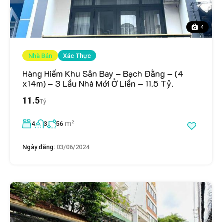
4
Nhà Bán
Xác Thực
Hàng Hiếm Khu Sân Bay – Bạch Đằng – (4
x14m) – 3 Lầu Nhà Mới Ở Liền – 11.5 Tỷ.
11.5
Tỷ
m²
4
3
56
Ngày đăng:
03/06/2024