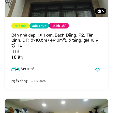
5
Nhà Bán
Xác Thực
Chính Chủ
Bán nhà đẹp HXH 6m, Bạch Đằng, P2, Tân
Bình, DT: 5×10.5m (49.8m²), 5 tầng, giá 10.9
tỷ TL
11.5
10.9
Tỷ
m²
4
49.8
Ngày đăng:
19/12/2024