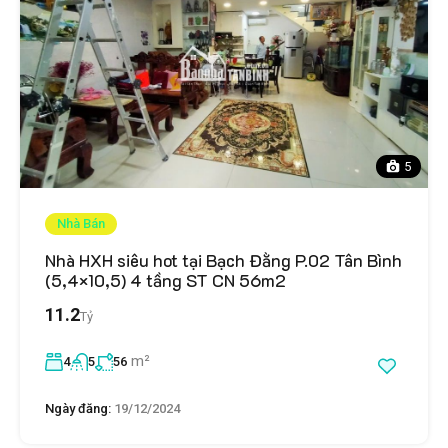
5
Nhà Bán
Nhà HXH siêu hot tại Bạch Đằng P.02 Tân Bình
(5,4×10,5) 4 tầng ST CN 56m2
11.2
Tỷ
m²
4
5
56
Ngày đăng:
19/12/2024