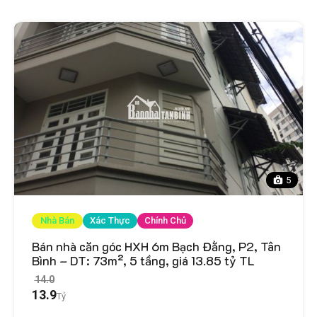
5
Nhà Bán
Xác Thực
Chính Chủ
Bán nhà căn góc HXH 6m Bạch Đằng, P2, Tân
Bình – DT: 73m², 5 tầng, giá 13.85 tỷ TL
14.0
13.9
Tỷ