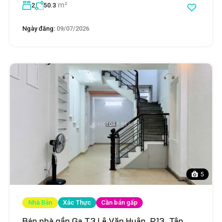
m²
2
50.3
Ngày đăng:
09/07/2026
5
Nhà Bán
Xác Thực
Cần bán gấp
Bán nhà gần Ga T3 Lê Văn Huân, P.13, Tân