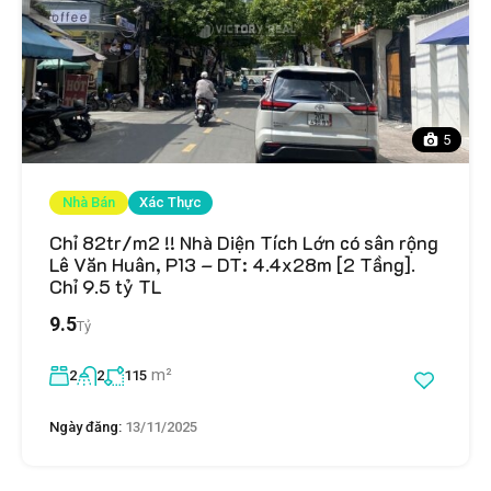
5
Nhà Bán
Xác Thực
Chỉ 82tr/m2 !! Nhà Diện Tích Lớn có sân rộng
Lê Văn Huân, P13 – DT: 4.4x28m [2 Tầng].
Chỉ 9.5 tỷ TL
9.5
Tỷ
m²
2
2
115
Ngày đăng:
13/11/2025