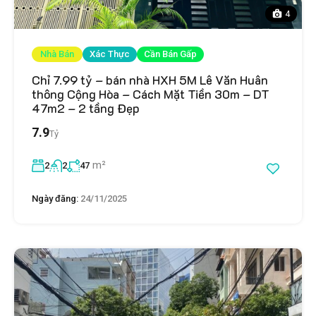
4
Nhà Bán
Xác Thực
Cần Bán Gấp
Chỉ 7.99 tỷ – bán nhà HXH 5M Lê Văn Huân
thông Cộng Hòa – Cách Mặt Tiền 30m – DT
47m2 – 2 tầng Đẹp
7.9
Tỷ
m²
2
2
47
Ngày đăng:
24/11/2025