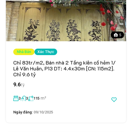
5
Nhà Bán
Xác Thực
Chỉ 83tr/m2, Bán nhà 2 Tầng kiên cố hẻm 1/
Lê Văn Huân, P13 DT: 4.4x30m [CN: 115m2].
Chỉ 9.6 tỷ
9.6
Tỷ
m²
3
3
115
Ngày đăng:
09/10/2025