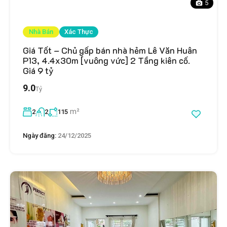
5
Nhà Bán
Xác Thực
Giá Tốt – Chủ gấp bán nhà hẻm Lê Văn Huân
P13, 4.4x30m [vuông vức] 2 Tầng kiên cố.
Giá 9 tỷ
9.0
Tỷ
m²
2
2
115
Ngày đăng:
24/12/2025