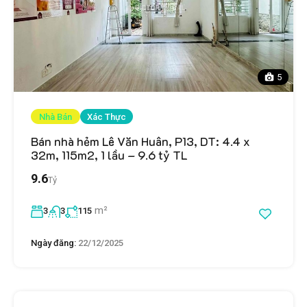
5
Nhà Bán
Xác Thực
Bán nhà hẻm Lê Văn Huân, P13, DT: 4.4 x
32m, 115m2, 1 lầu – 9.6 tỷ TL
9.6
Tỷ
m²
3
3
115
Ngày đăng:
22/12/2025