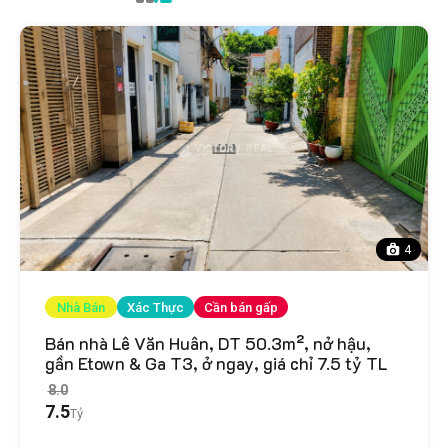
4
Nhà Bán
Xác Thực
Cần bán gấp
Bán nhà Lê Văn Huân, DT 50.3m², nở hậu,
gần Etown & Ga T3, ở ngay, giá chỉ 7.5 tỷ TL
8.0
7.5
Tỷ