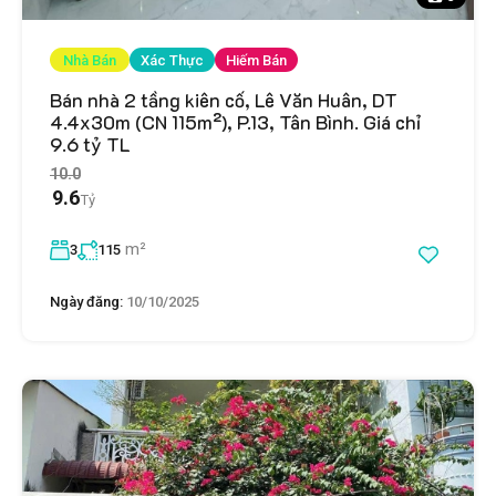
Nhà Bán
Xác Thực
Hiếm Bán
Bán nhà 2 tầng kiên cố, Lê Văn Huân, DT
4.4x30m (CN 115m²), P.13, Tân Bình. Giá chỉ
9.6 tỷ TL
10.0
9.6
Tỷ
m²
3
115
Ngày đăng:
10/10/2025