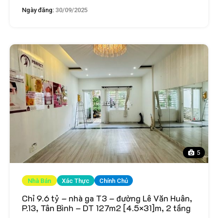
Ngày đăng:
30/09/2025
5
Nhà Bán
Xác Thực
Chính Chủ
Chỉ 9.6 tỷ – nhà ga T3 – đường Lê Văn Huân,
P.13, Tân Bình – DT 127m2 [4.5×31]m, 2 tầng