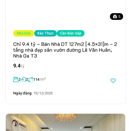
5
Nhà Bán
Xác Thực
Cần Bán Gấp
Chỉ 9.4 tỷ – Bán Nhà DT 127m2 [4.5×31]m – 2
tầng nhà đẹp sân vườn đường Lê Văn Huân,
Nhà Ga T3
9.4
Tỷ
m²
2
2
114
Ngày đăng:
15/12/2025