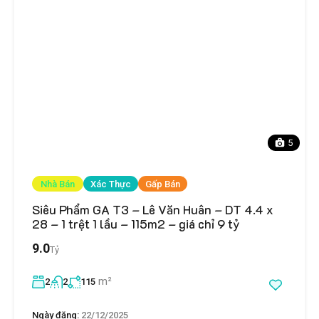
5
Nhà Bán
Xác Thực
Gấp Bán
Siêu Phẩm GA T3 – Lê Văn Huân – DT 4.4 x
28 – 1 trệt 1 lầu – 115m2 – giá chỉ 9 tỷ
9.0
Tỷ
m²
2
2
115
Ngày đăng:
22/12/2025