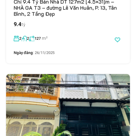
Chỉ 9.4 Tỷ Bán Nhà DT 127m2 [4.5×31]m –
NHÀ GA T3 – đường Lê Văn Huân, P. 13, Tân
Bình, 2 Tầng Đẹp
9.4
Tỷ
m²
2
2
127
Ngày đăng:
26/11/2025