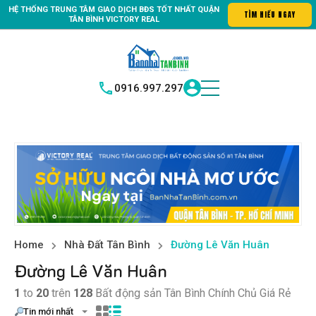
HỆ THỐNG TRUNG
TÂM GIAO DỊCH BĐS TỐT NHẤT QUẬN
 0989.199.898
TÌM HIỂU NGAY
TÂN BÌNH
VICTORY REAL
0916.997.297
Home
Nhà Đất Tân Bình
Đường Lê Văn Huân
Đường Lê Văn Huân
1
to
20
trên
128
Bất động sản Tân Bình Chính Chủ Giá Rẻ
Tin mới nhất