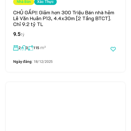
Nhà Bán
Xác Thực
CHỦ GẤP!! Giảm hơn 300 Triệu Bán nhà hẻm
Lê Văn Huân P13, 4.4x30m [2 Tầng BTCT].
Chỉ 9.2 tỷ TL
9.5
Tỷ
m²
2
3
115
Ngày đăng:
18/12/2025