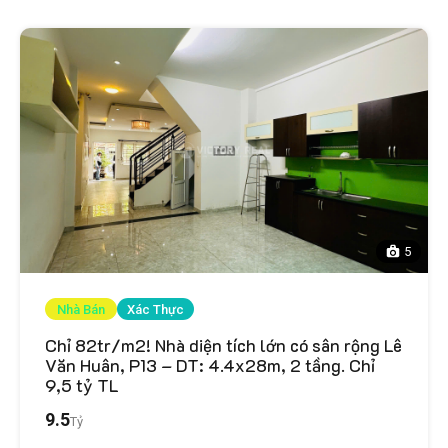
5
Nhà Bán
Xác Thực
Chỉ 82tr/m2! Nhà diện tích lớn có sân rộng Lê
Văn Huân, P13 – DT: 4.4x28m, 2 tầng. Chỉ
9,5 tỷ TL
9.5
Tỷ