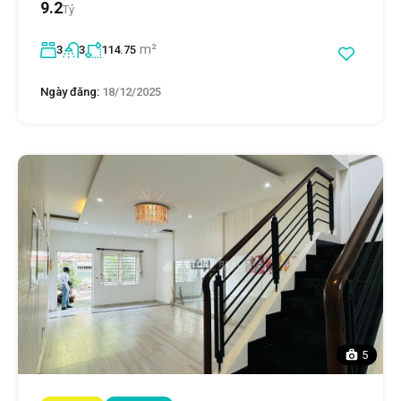
9.2
Tỷ
m²
3
3
114.75
Ngày đăng:
18/12/2025
5