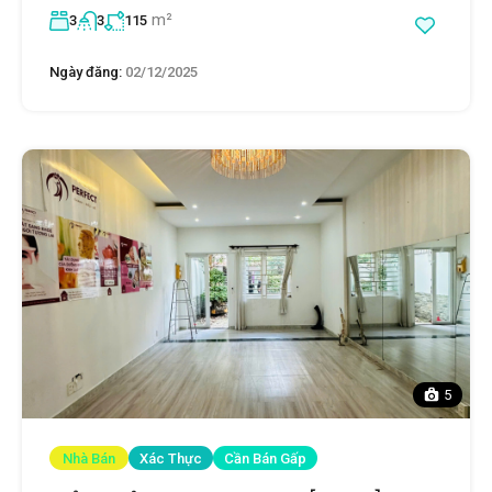
m²
3
3
115
Ngày đăng:
02/12/2025
5
Nhà Bán
Xác Thực
Cần Bán Gấp