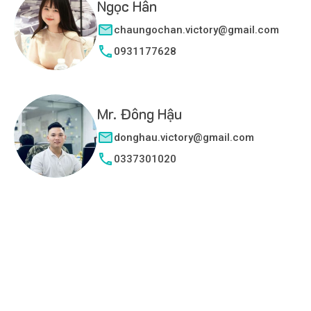
Ngọc Hân
chaungochan.victory@gmail.com
0931177628
Mr. Đông Hậu
donghau.victory@gmail.com
0337301020