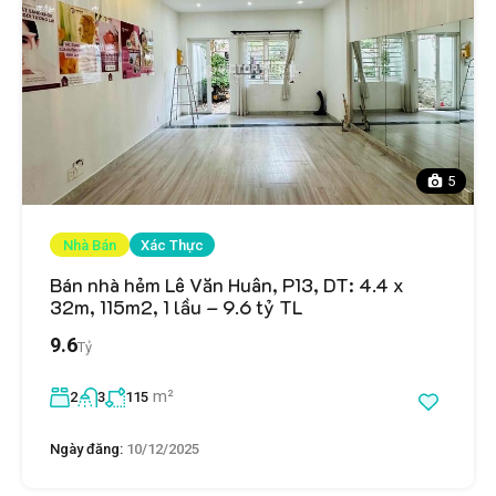
5
Nhà Bán
Xác Thực
Bán nhà hẻm Lê Văn Huân, P13, DT: 4.4 x
32m, 115m2, 1 lầu – 9.6 tỷ TL
9.6
Tỷ
m²
2
3
115
Ngày đăng:
10/12/2025