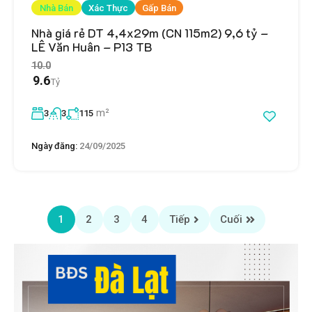
Nhà Bán
Xác Thực
Gấp Bán
Nhà giá rẻ DT 4,4x29m (CN 115m2) 9,6 tỷ –
LÊ Văn Huân – P13 TB
10.0
9.6
Tỷ
m²
3
3
115
Ngày đăng:
24/09/2025
1
2
3
4
Tiếp
Cuối