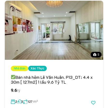
5
Nhà Bán
Xác Thực
Bán nhà hẻm Lê Văn Huân. P13_DT: 4.4 x
30m [ 127m2] 1 lầu 9.6 Tỷ TL
9.6
Tỷ
m²
2
3
127