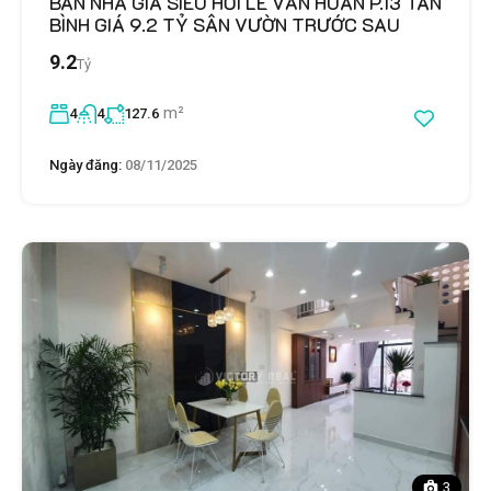
BÁN NHÀ GIÁ SIÊU HỜI LÊ VĂN HUÂN P.13 TÂN
BÌNH GIÁ 9.2 TỶ SÂN VƯỜN TRƯỚC SAU
9.2
Tỷ
m²
4
4
127.6
Ngày đăng:
08/11/2025
3