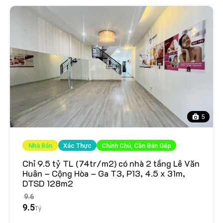
5
Nhà Bán
Xác Thực
Chính Chủ, Cần Bán Gấp
Chỉ 9.5 tỷ TL (74tr/m2) có nhà 2 tầng Lê Văn
Huân – Cộng Hòa – Ga T3, P13, 4.5 x 31m,
DTSD 128m2
9.6
9.5
Tỷ