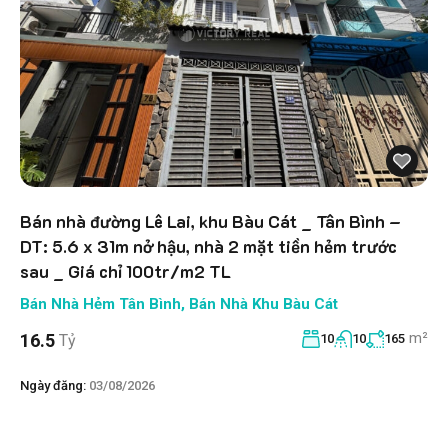
Bán nhà đường Lê Lai, khu Bàu Cát _ Tân Bình –
DT: 5.6 x 31m nở hậu, nhà 2 mặt tiền hẻm trước
sau _ Giá chỉ 100tr/m2 TL
Bán Nhà Hẻm Tân Bình
,
Bán Nhà Khu Bàu Cát
m²
16.5
Tỷ
10
10
165
Ngày đăng:
03/08/2026