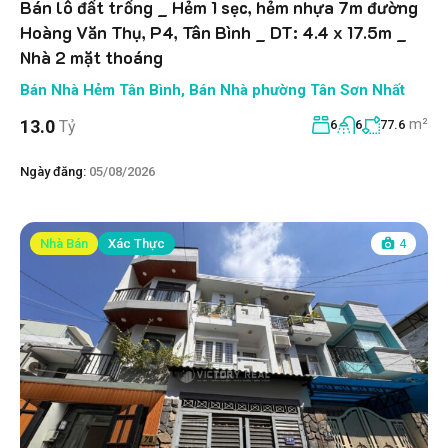
Bán lô đất trống _ Hẻm 1 sẹc, hẻm nhựa 7m đường
Hoàng Văn Thụ, P4, Tân Bình _ DT: 4.4 x 17.5m _
Nhà 2 mặt thoáng
Bán Nhà Hẻm Tân Bình
,
Bán Nhà phường Tân Sơn Nhất
m²
13.0
Tỷ
6
6
77.6
Ngày đăng:
05/08/2026
Nhà Bán
Xác Thực
4