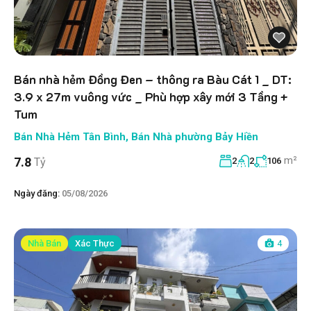
Bán nhà hẻm Đồng Đen – thông ra Bàu Cát 1 _ DT:
3.9 x 27m vuông vức _ Phù hợp xây mới 3 Tầng +
Tum
Bán Nhà Hẻm Tân Bình
,
Bán Nhà phường Bảy Hiền
m²
7.8
Tỷ
2
2
106
Ngày đăng:
05/08/2026
Nhà Bán
Xác Thực
4