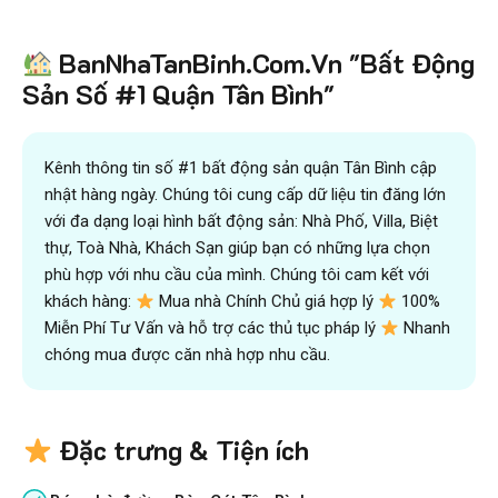
Tiết kiệm
BanNhaTanBinh.Com.Vn "Bất Động
hơn 90%
thời gian
,
mua bán được nhanh hơn
và kiếm được nhiều tiền hơn với sự trợ giúp đắc lực của
Sản Số #1 Quận Tân Bình"
đội ngũ chuyên gia
VICTORY REAL
Trên 10.500 Khách Hàng Đã Tìm Mua
Nhanh
Kênh thông tin số #1 bất động sản quận Tân Bình cập
nhật hàng ngày. Chúng tôi cung cấp dữ liệu tin đăng lớn
với đa dạng loại hình bất động sản: Nhà Phố, Villa, Biệt
thự, Toà Nhà, Khách Sạn giúp bạn có những lựa chọn
phù hợp với nhu cầu của mình. Chúng tôi cam kết với
khách hàng:
Mua nhà Chính Chủ giá hợp lý
100%
Miễn Phí Tư Vấn và hỗ trợ các thủ tục pháp lý
Nhanh
chóng mua được căn nhà hợp nhu cầu.
Đặc trưng & Tiện ích