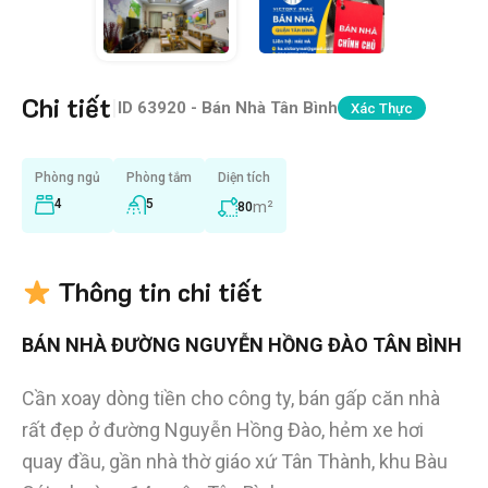
Chi tiết
|
ID
63920 - Bán Nhà Tân Bình
Xác Thực
Phòng ngủ
Phòng tắm
Diện tích
4
5
m²
80
Thông tin chi tiết
BÁN NHÀ ĐƯỜNG NGUYỄN HỒNG ĐÀO TÂN BÌNH
Cần xoay dòng tiền cho công ty, bán gấp căn nhà
rất đẹp ở đường Nguyễn Hồng Đào, hẻm xe hơi
quay đầu, gần nhà thờ giáo xứ Tân Thành, khu Bàu