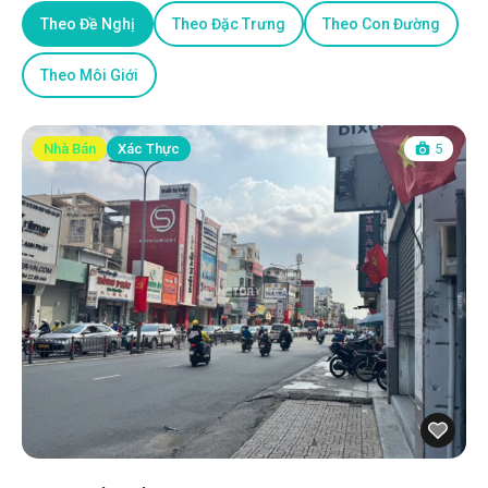
Theo Đề Nghị
Theo Đặc Trưng
Theo Con Đường
Theo Môi Giới
Nhà Bán
Xác Thực
5