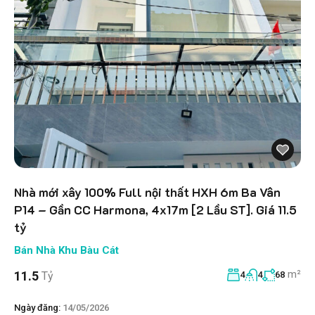
Nhà mới xây 100% Full nội thất HXH 6m Ba Vân
P14 – Gần CC Harmona, 4x17m [2 Lầu ST]. Giá 11.5
tỷ
Bán Nhà Khu Bàu Cát
m²
11.5
Tỷ
4
4
68
Ngày đăng:
14/05/2026