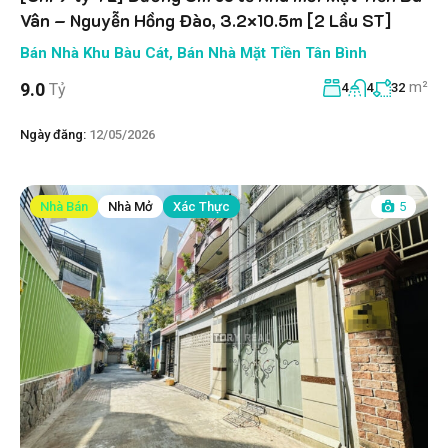
Vân – Nguyễn Hồng Đào, 3.2×10.5m [2 Lầu ST]
Bán Nhà Khu Bàu Cát
,
Bán Nhà Mặt Tiền Tân Bình
m²
9.0
Tỷ
4
4
32
Ngày đăng:
12/05/2026
Nhà Bán
Nhà Mở
Xác Thực
5