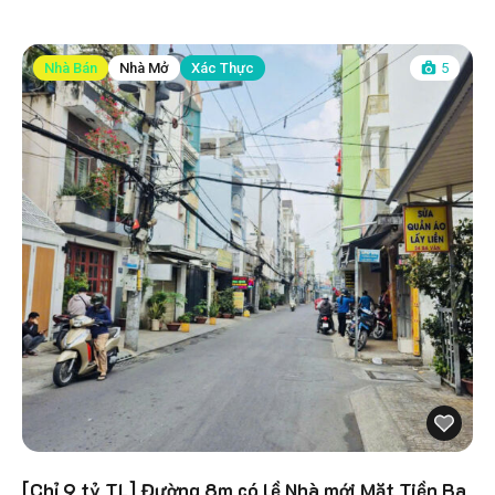
Nhà Bán
Nhà Mở
Xác Thực
5
[Chỉ 9 tỷ TL] Đường 8m có lề Nhà mới Mặt Tiền Ba