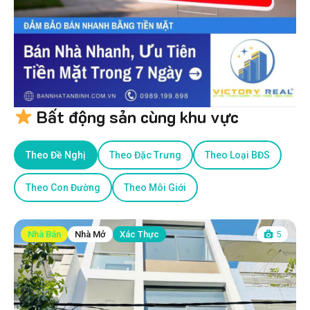
Bất động sản cùng khu vực
Theo Đề Nghị
Theo Đặc Trưng
Theo Loại BĐS
Theo Con Đường
Theo Môi Giới
Nhà Bán
Nhà Mở
Xác Thực
5