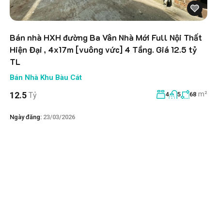
Bán nhà HXH đường Ba Vân Nhà Mới Full Nội Thất
Hiện Đại , 4x17m [vuông vức] 4 Tầng. Giá 12.5 tỷ
TL
Bán Nhà Khu Bàu Cát
m²
12.5
Tỷ
4
5
68
Ngày đăng:
23/03/2026