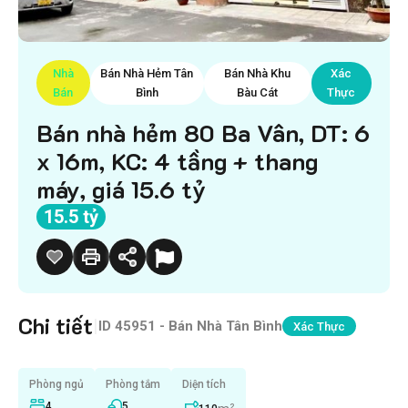
Nhà
Bán Nhà Hẻm Tân
Bán Nhà Khu
Xác
Bán
Bình
Bàu Cát
Thực
Bán nhà hẻm 80 Ba Vân, DT: 6
x 16m, KC: 4 tầng + thang
máy, giá 15.6 tỷ
15.5 tỷ
Chi tiết
|
ID
45951 - Bán Nhà Tân Bình
Xác Thực
Phòng ngủ
Phòng tắm
Diện tích
4
5