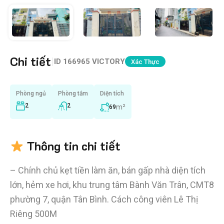
Chi tiết
|
ID
166965 VICTORY
Xác Thực
Phòng ngủ
Phòng tắm
Diện tích
2
2
m²
69
Thông tin chi tiết
– Chính chủ kẹt tiền làm ăn, bán gấp nhà diện tích
lớn, hẻm xe hơi, khu trung tâm Bành Văn Trân, CMT8
phường 7, quận Tân Bình. Cách công viên Lê Thị
Riêng 500M