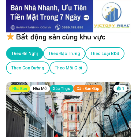
Bất động sản cùng khu vực
Theo Đề Nghị
Theo Đặc Trưng
Theo Loại BĐS
Theo Con Đường
Theo Môi Giới
Nhà Bán
Nhà Mở
Xác Thực
Cần Bán Gấp
1