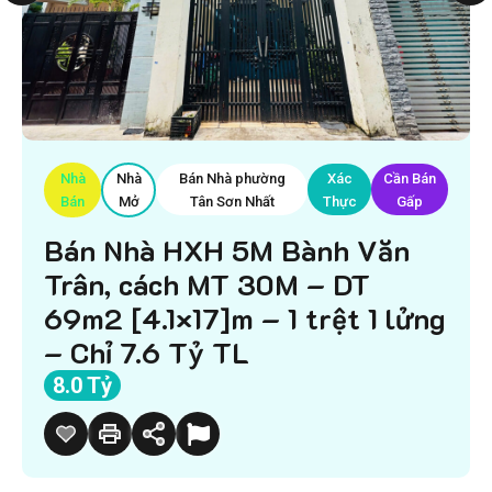
Nhà
Nhà
Bán Nhà phường
Xác
Cần Bán
Bán
Mở
Tân Sơn Nhất
Thực
Gấp
Bán Nhà HXH 5M Bành Văn
Trân, cách MT 30M – DT
69m2 [4.1×17]m – 1 trệt 1 lửng
– Chỉ 7.6 Tỷ TL
8.0 Tỷ