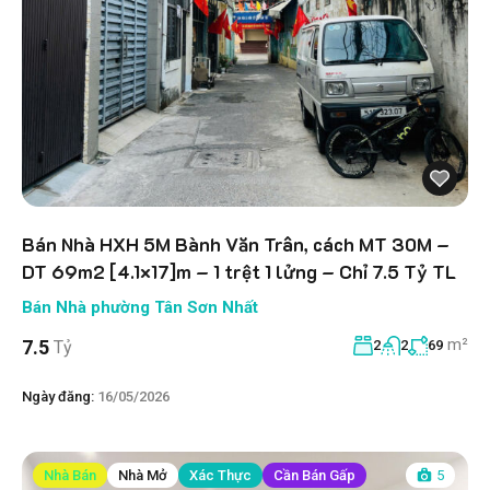
Bán Nhà HXH 5M Bành Văn Trân, cách MT 30M –
DT 69m2 [4.1×17]m – 1 trệt 1 lửng – Chỉ 7.5 Tỷ TL
Bán Nhà phường Tân Sơn Nhất
m²
7.5
Tỷ
2
2
69
Ngày đăng:
16/05/2026
Nhà Bán
Nhà Mở
Xác Thực
Cần Bán Gấp
5