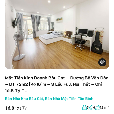
Mặt Tiền Kinh Doanh Bàu Cát – Đường Bế Văn Đàn
– DT 72m2 [4×18]m – 3 Lầu Full Nội Thất – Chỉ
16.8 Tỷ TL
Bán Nhà Khu Bàu Cát
,
Bán Nhà Mặt Tiền Tân Bình
m²
16.8
Tỷ
5
6
72
17.6