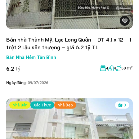
Bán nhà Thành Mỹ, Lạc Long Quân – DT 4.1 x 12 – 1
trệt 2 lầu sân thượng – giá 6.2 tỷ TL
Bán Nhà Hẻm Tân Bình
m²
6.2
Tỷ
4
4
50
Ngày đăng:
09/07/2026
Nhà Bán
Xác Thực
Nhà Đẹp
3