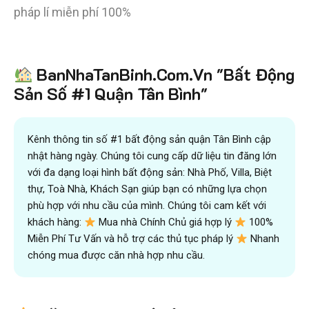
pháp lí miễn phí 100%
Tiết kiệm
BanNhaTanBinh.Com.Vn "Bất Động
hơn 90%
thời gian
,
mua bán được nhanh hơn
và kiếm được nhiều tiền hơn với sự trợ giúp đắc lực của
Sản Số #1 Quận Tân Bình"
đội ngũ chuyên gia
VICTORY REAL
Trên 10.500 Khách Hàng Đã Tìm Mua
Nhanh
Kênh thông tin số #1 bất động sản quận Tân Bình cập
nhật hàng ngày. Chúng tôi cung cấp dữ liệu tin đăng lớn
với đa dạng loại hình bất động sản: Nhà Phố, Villa, Biệt
thự, Toà Nhà, Khách Sạn giúp bạn có những lựa chọn
phù hợp với nhu cầu của mình. Chúng tôi cam kết với
khách hàng:
Mua nhà Chính Chủ giá hợp lý
100%
Miễn Phí Tư Vấn và hỗ trợ các thủ tục pháp lý
Nhanh
chóng mua được căn nhà hợp nhu cầu.