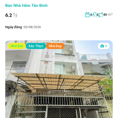
Bán Nhà Hẻm Tân Bình
m²
6.2
Tỷ
4
4
49
Ngày đăng:
03/08/2026
Nhà Bán
Xác Thực
Nhà Đẹp
3