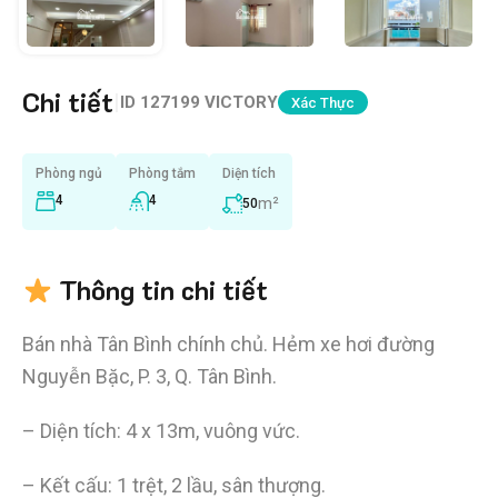
Chi tiết
|
ID
127199 VICTORY
Xác Thực
Phòng ngủ
Phòng tắm
Diện tích
4
4
m²
50
Thông tin chi tiết
Bán nhà Tân Bình chính chủ. Hẻm xe hơi đường
Nguyễn Bặc, P. 3, Q. Tân Bình.
– Diện tích: 4 x 13m, vuông vức.
– Kết cấu: 1 trệt, 2 lầu, sân thượng.