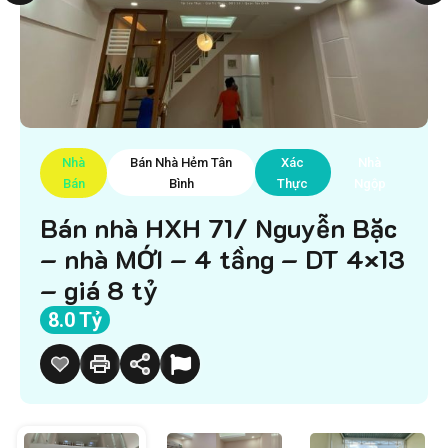
Nhà
Bán Nhà Hẻm Tân
Xác
Nhà
Bán
Bình
Thực
Ngộp
Bán nhà HXH 71/ Nguyễn Bặc
– nhà MỚI – 4 tầng – DT 4×13
– giá 8 tỷ
8.0 Tỷ