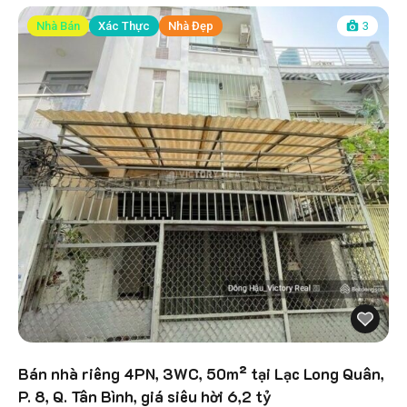
Nhà Bán
Xác Thực
Nhà Đẹp
3
Bán nhà riêng 4PN, 3WC, 50m² tại Lạc Long Quân,
P. 8, Q. Tân Bình, giá siêu hời 6,2 tỷ